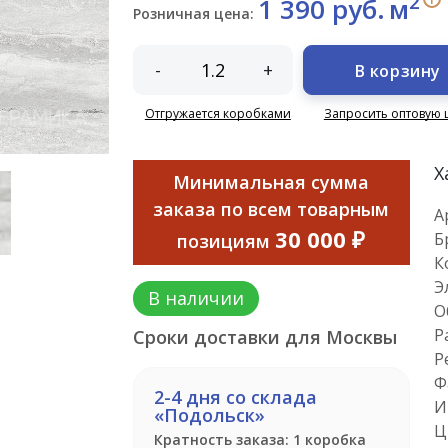
2
1 390 руб.
м
Розничная цена:
-
+
В корзину
Отгружается коробками
Запросить оптовую 
Х
Минимальная сумма
заказа по всем товарным
А
30 000 ₽
Б
позициям
К
Э
В наличии
О
Р
Сроки доставки для Москвы
Р
Ф
2-4 дня со склада
И
«Подольск»
Ц
Кратность заказа: 1 коробка