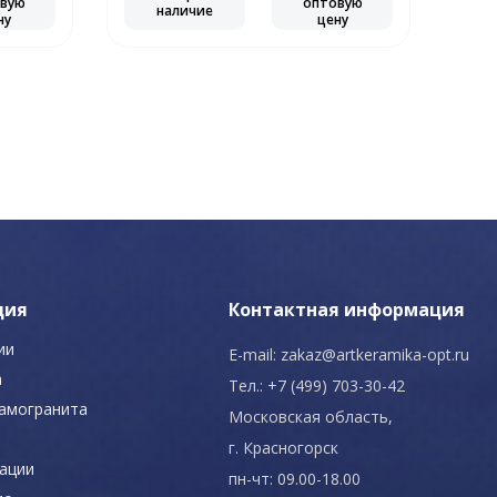
вую
оптовую
наличие
ну
цену
ция
Контактная информация
ии
E-mail:
zakaz@artkeramika-opt.ru
а
Тел.: +7 (499) 703-30-42
рамогранита
Московская область,
г. Красногорск
ации
пн-чт: 09.00-18.00