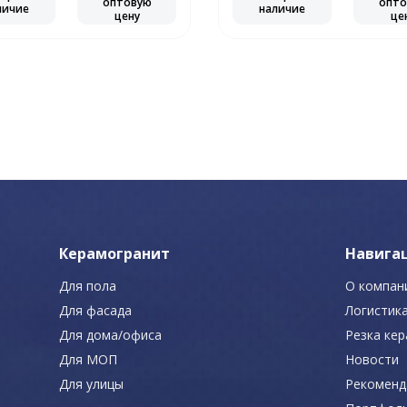
оптовую
опто
личие
наличие
цену
це
Керамогранит
Навига
Для пола
О компан
Для фасада
Логистик
Для дома/офиса
Резка ке
Для МОП
Новости
Для улицы
Рекоменд