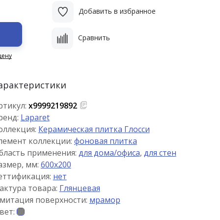
Добавить в избранное
Сравнить
цену
арактеристики
ртикул:
х9999219892
ренд:
Laparet
оллекция:
Керамическая плитка Глосси
лемент коллекции:
фоновая плитка
бласть применения:
для дома/офиса
,
для стен
азмер, мм:
600x200
еттификация:
нет
актура товара:
Глянцевая
митация поверхности:
мрамор
вет: