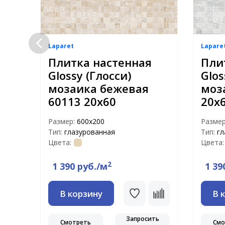
Laparet
Lapare
Плитка настенная
Пли
Glossy (Глосси)
Glos
мозаика бежевая
моз
60113 20х60
20х
Размер:
600х200
Разме
Тип:
глазурованная
Тип:
гл
Цвета:
Цвета:
2
1 390 руб./м
1 39
В корзину
В 
ть
ю
Запросить
Смотреть
Смо