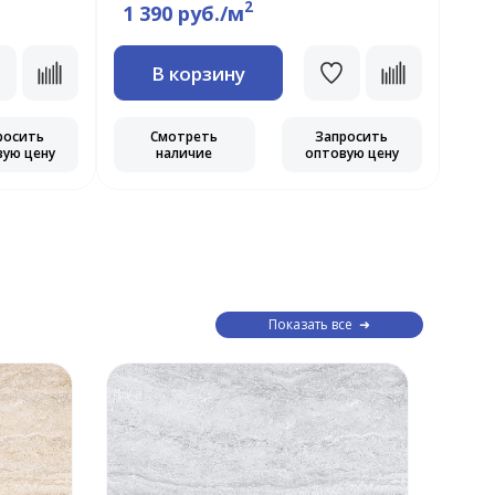
2
1 390 руб./м
В корзину
росить
Смотреть
Запросить
вую цену
наличие
оптовую цену
Показать все