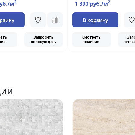
2
2
руб./м
1 390 руб./м
орзину
В корзину
реть
Запросить
Смотреть
Зап
чие
оптовую цену
наличие
опто
ции