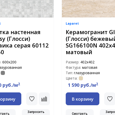
t
Laparet
тка настенная
Керамогранит Gl
sy (Глосси)
(Глосси) бежевы
аика серая 60112
SG166100N 402x
60
матовый
р:
600х200
Размер:
402x402
азурованная
Фактура:
матовая
Тип:
глазурованная
Цвета:
2
2
0 руб./м
1 590 руб./м
корзину
В корзину
Запросить
Запро
треть
Смотреть