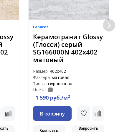
Laparet
Lapa
ossy
Керамогранит Glossy
Де
й
(Глосси) серый
бе
402
SG166000N 402x402
Раз
матовый
Тип:
Цвет
Размер:
402x402
Фактура:
матовая
Тип:
глазурованная
Цвета:
2
1 590 руб./м
1 
В корзину
сить
Запросить
Смотреть
С