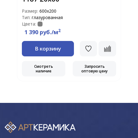
Размер:
600х200
Р
Тип:
глазурованная
Т
Цвета:
Т
2
1 390 руб./м
В корзину
Смотреть
Запросить
наличие
оптовую цену