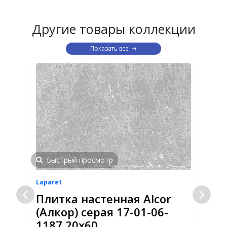
Другие товары коллекции
Показать все
Быстрый просмотр
Laparet
L
Плитка настенная Alcor
(Алкор) серая 17-01-06-
1187 20х60