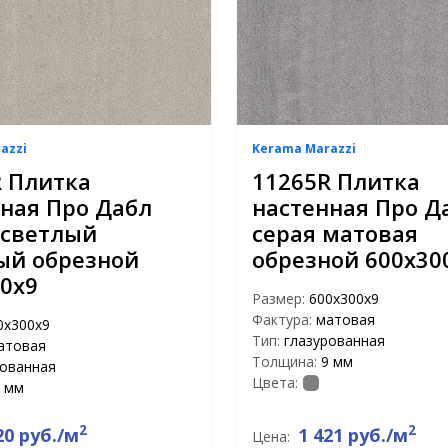
azzi
Kerama Marazzi
R Плитка
11265R Плитка
ная Про Дабл
настенная Про Д
 светлый
серая матовая
ый обрезной
обрезной 600х30
0х9
Размер:
600х300х9
Фактура:
матовая
0х300х9
Тип:
глазурованная
атовая
Толщина:
9 мм
рованная
Цвета:
 мм
2
2
20 руб./м
1 421 руб./м
Цена: