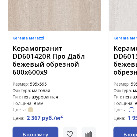
Kerama Marazzi
Kerama Mar
Керамогранит
Керам
DD601420R Про Дабл
DD601
бежевый обрезной
бежев
600х600х9
обрезн
Размер:
595x595
Размер:
59
Фактура:
матовая
Фактура:
м
Тип:
неглазурованная
Тип:
негла
Толщина:
9 мм
Толщина:
9
Цвета:
Цвета:
2
2 367 руб./м
1 9
Цена:
Цена:
В корзину
В ко