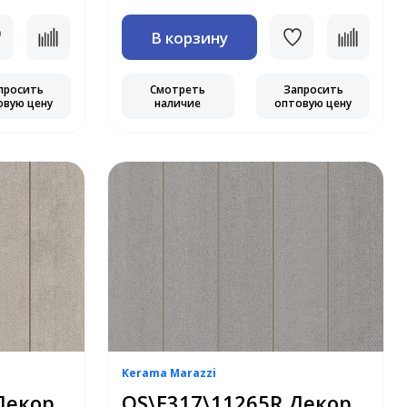
В корзину
просить
Смотреть
Запросить
овую цену
наличие
оптовую цену
Kerama Marazzi
Декор
OS\E317\11265R Декор