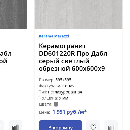
Kerama Marazzi
Керамогранит
Дабл
DD601220R Про Дабл
ой
серый светлый
обрезной 600х600х9
Размер:
595x595
Фактура:
матовая
Тип:
неглазурованная
Толщина:
9 мм
Цвета:
2
1 951 руб./м
Цена:
В корзину