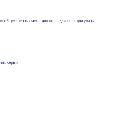
ля общественных мест
,
для пола
,
для стен
,
для улицы
,
0
вый
,
серый