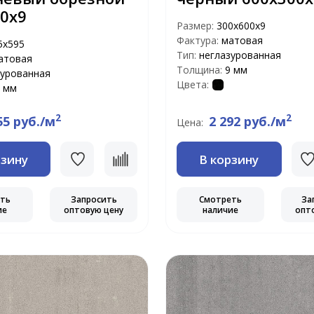
0х9
Размер:
300х600х9
Фактура:
матовая
5x595
Тип:
неглазурованная
атовая
Толщина:
9 мм
зурованная
Цвета:
 мм
2
2
55 руб./м
2 292 руб./м
Цена:
рзину
В корзину
еть
Запросить
Смотреть
За
ие
оптовую цену
наличие
опт