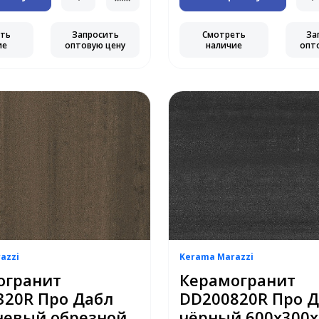
еть
Запросить
Смотреть
За
ие
оптовую цену
наличие
опт
azzi
Kerama Marazzi
огранит
Керамогранит
320R Про Дабл
DD200820R Про 
невый обрезной
чёрный 600х300х