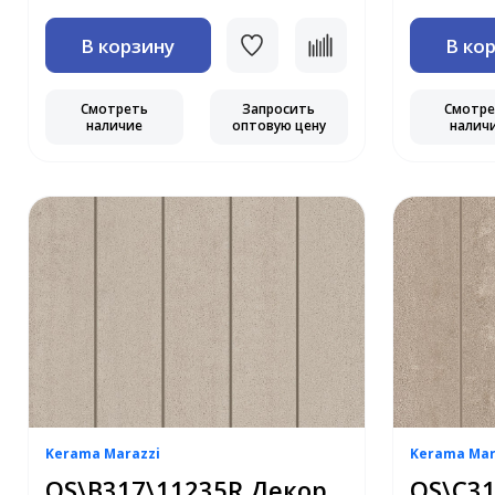
В корзину
В ко
Смотреть
Запросить
Смотр
наличие
оптовую цену
налич
Kerama Marazzi
Kerama Mar
OS\B317\11235R Декор
OS\C31