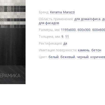
Бренд:
Kerama Marazzi
Область применения:
для дома/офиса
,
д
для фасадов
Размеры, мм:
1195x600
,
600x300
,
600x60
Толщина, мм:
9
,
11
Ректификация:
да
Имитация поверхности:
камень
,
бетон
Цвет:
белый
,
бежевый
,
черный
,
коричне