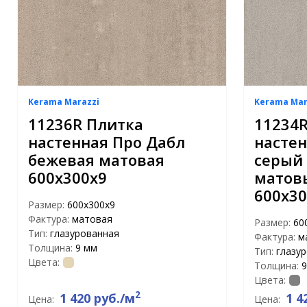
Kerama Marazzi
Kerama Mar
11236R Плитка
11234
настенная Про Дабл
настен
бежевая матовая
серый
600х300х9
матов
600х30
Размер:
600х300х9
Фактура:
матовая
Размер:
60
Тип:
глазурованная
Фактура:
м
Толщина:
9 мм
Тип:
глазу
Цвета:
Толщина:
9
Цвета:
2
1 420 руб./м
1 4
Цена:
Цена: