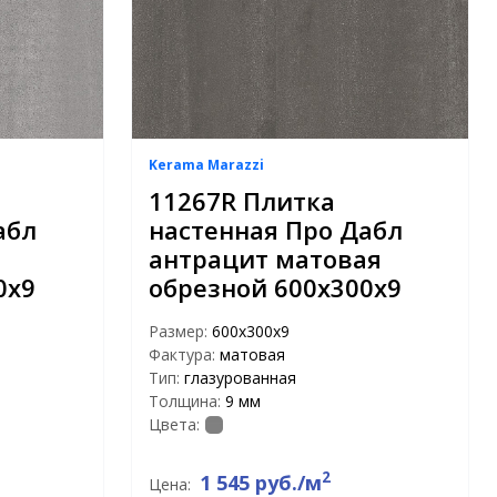
Kerama Marazzi
11267R Плитка
абл
настенная Про Дабл
антрацит матовая
0х9
обрезной 600х300х9
Размер:
600х300х9
Фактура:
матовая
Тип:
глазурованная
Толщина:
9 мм
Цвета:
2
1 545 руб./м
Цена: