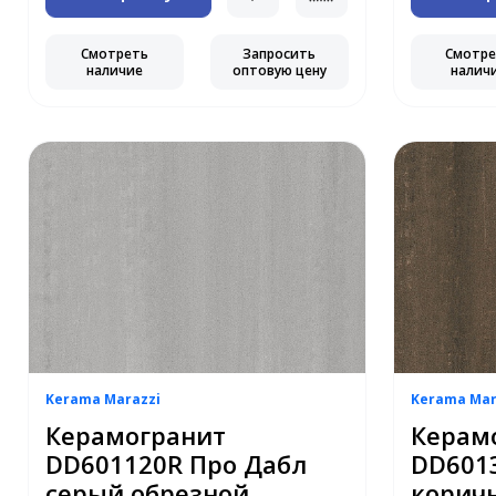
Смотреть
Запросить
Смотр
наличие
оптовую цену
налич
Kerama Marazzi
Kerama Mar
Керамогранит
Керам
DD601120R Про Дабл
DD601
серый обрезной
корич