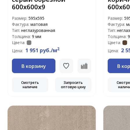
600х600х9
600х60
Размер:
595x595
Размер:
59
Фактура:
матовая
Фактура:
м
Тип:
неглазурованная
Тип:
негла
Толщина:
9 мм
Толщина:
9
Цвета:
Цвета:
2
1 951 руб./м
2 5
Цена:
Цена:
В корзину
В ко
Смотреть
Запросить
Смотр
наличие
оптовую цену
налич