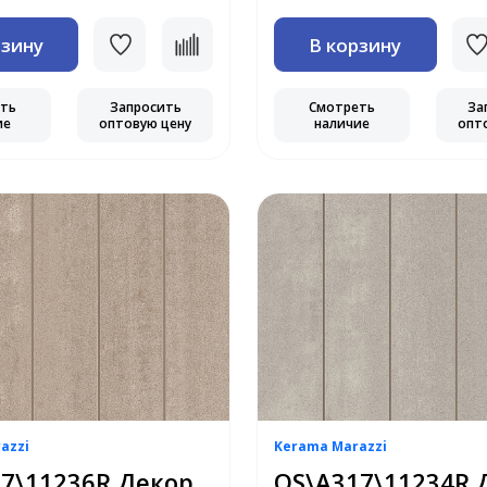
рзину
В корзину
еть
Запросить
Смотреть
За
ие
оптовую цену
наличие
опт
azzi
Kerama Marazzi
7\11236R Декор
OS\A317\11234R 