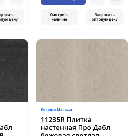
просить
Смотреть
Запросить
овую цену
наличие
оптовую цену
Kerama Marazzi
11235R Плитка
Дабл
настенная Про Дабл
9
бежевая светлая