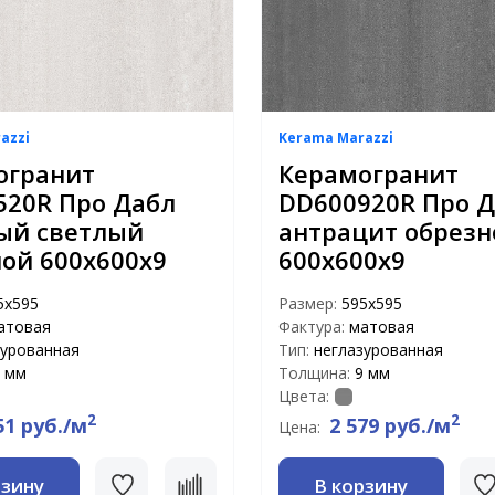
azzi
Kerama Marazzi
огранит
Керамогранит
520R Про Дабл
DD600920R Про 
ый светлый
антрацит обрезн
ой 600х600х9
600х600х9
5x595
Размер:
595x595
атовая
Фактура:
матовая
зурованная
Тип:
неглазурованная
 мм
Толщина:
9 мм
Цвета:
2
2
51 руб./м
2 579 руб./м
Цена:
рзину
В корзину