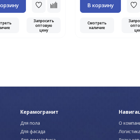
корзину
В корзину
Запросить
Запро
треть
Смотреть
оптовую
опто
личие
наличие
цену
це
Керамогранит
Навига
Для пола
О компан
Для фасада
Логистик
Для дома/офиса
Резка ке