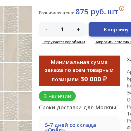
i
875 руб.
шт
Розничная цена:
-
+
В корзину
Отгружается коробками
Запросить оптовую 
Х
Минимальная сумма
заказа по всем товарным
А
30 000 ₽
Б
позициям
К
Э
В наличии
О
Р
Сроки доставки для Москвы
Т
Р
5-7 дней со склада
Ф
«Орёл»