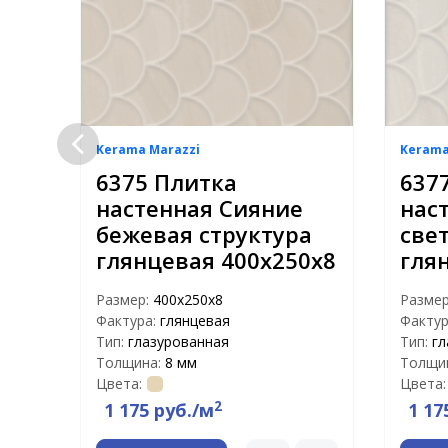
Kerama Marazzi
Kerama
6375 Плитка
637
настенная Сияние
нас
бежевая структура
све
глянцевая 400х250х8
гля
Размер:
400х250х8
Разме
Фактура:
глянцевая
Фактур
Тип:
глазурованная
Тип:
гл
Толщина:
8 мм
Толщи
Цвета:
Цвета:
2
1 175 руб./м
1 17