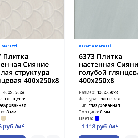
 Marazzi
Kerama Marazzi
7 Плитка
6373 Плитка
тенная Сияние
настенная Сиян
тлая структура
голубой глянцев
нцевая 400х250х8
400х250х8
р:
400х250х8
Размер:
400х250х8
а:
глянцевая
Фактура:
глянцевая
азурованная
Тип:
глазурованная
на:
8 мм
Толщина:
8 мм
Цвета:
2
2
5 руб./м
1 118 руб./м