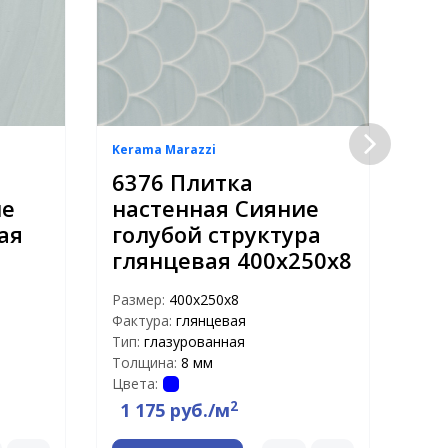
Kerama Marazzi
Kera
6376 Плитка
Пл
ие
настенная Сияние
Си
ая
голубой структура
гл
глянцевая 400х250х8
Раз
Факт
Размер:
400х250х8
Тип:
Фактура:
глянцевая
Тол
Тип:
глазурованная
Цвет
Толщина:
8 мм
Цвета:
2
1 175 руб./м
1 