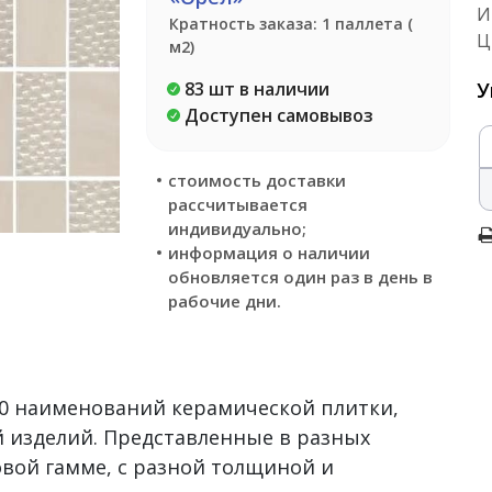
И
Кратность заказа: 1 паллета (
Ц
м2)
83 шт в наличии
У
Доступен самовывоз
стоимость доставки
рассчитывается
индивидуально;
информация о наличии
обновляется один раз в день в
рабочие дни.
500 наименований керамической плитки,
 изделий. Представленные в разных
овой гамме, с разной толщиной и