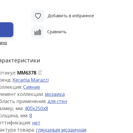
Добавить в избранное
Сравнить
цену
арактеристики
ртикул:
MM6378
ренд:
Kerama Marazzi
оллекция:
Сияние
лемент коллекции:
мозаика
бласть применения:
для стен
азмер, мм:
400x250x8
олщина, мм:
8
еттификация:
нет
актура товара:
глянцевая мозаичная