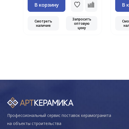
В корзину
В 
Запросить
ть
Смотреть
Смо
оптовую
ю
наличие
на
цену
Профессиональный сервис поставок керамогранита
на объекты строительства