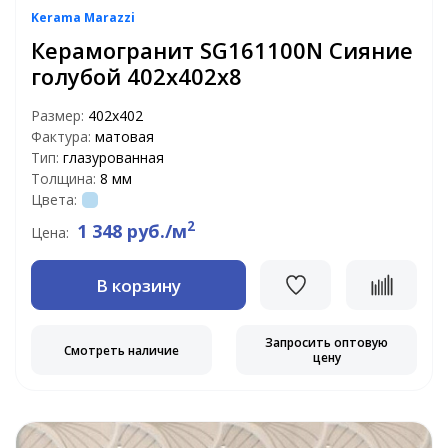
Kerama Marazzi
Керамогранит SG161100N Сияние
голубой 402х402х8
Размер:
402x402
Фактура:
матовая
Тип:
глазурованная
Толщина:
8 мм
Цвета:
2
1 348 руб./м
Цена:
В корзину
Запросить оптовую
Смотреть наличие
цену