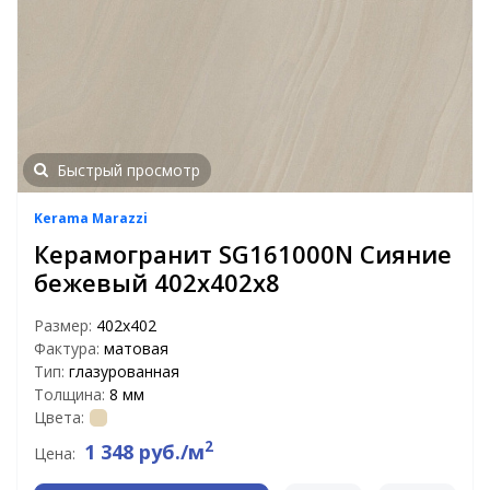
Быстрый просмотр
Kerama Marazzi
Керамогранит SG161000N Сияние
бежевый 402х402х8
Размер:
402x402
Фактура:
матовая
Тип:
глазурованная
Толщина:
8 мм
Цвета:
2
1 348 руб./м
Цена: