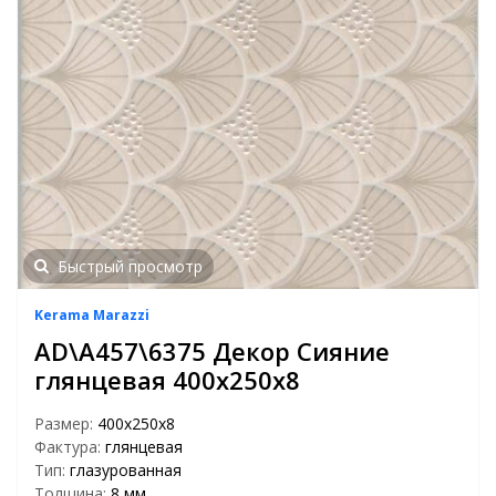
Быстрый просмотр
Kerama Marazzi
AD\A457\6375 Декор Сияние
глянцевая 400х250х8
Размер:
400х250х8
Фактура:
глянцевая
Тип:
глазурованная
Толщина:
8 мм