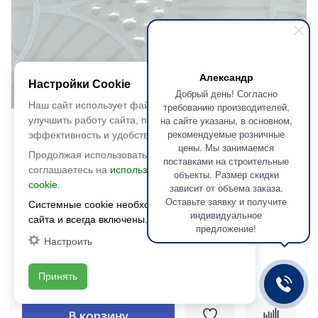
Александр
Настройки Cookie
Добрый день! Согласно
Быстрый просмотр
Наш сайт использует файлы cookie, чтобы
требованию производителей,
на сайте указаны, в основном,
улучшить работу сайта, повысить его
Kerama Marazzi
рекомендуемые розничные
эффективность и удобство.
AD\B465\6373 Бордюр Сияние
цены. Мы занимаемся
Продолжая использовать сайт, вы
поставками на строительные
глянцевый 400х250х8
соглашаетесь на
использование файлов
объекты. Размер скидки
cookie.
зависит от объема заказа.
Размер:
250х54х8
Оставьте заявку и получите
Системные cookie необходимы для работы
Фактура:
глянцевая
индивидуальное
сайта и всегда включены.
Тип:
глазурованная
предложение!
Толщина:
8 мм
Настроить
Цвета:
221 руб./шт
Принять
Цена:
В корзину