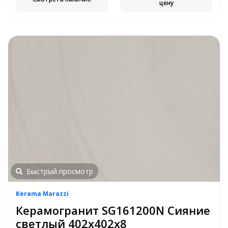
цену
Быстрый просмотр
Kerama Marazzi
Керамогранит SG161200N Сияние
светлый 402х402х8