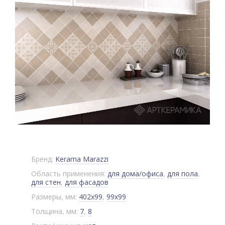
Бренд:
Kerama Marazzi
Область применения:
для дома/офиса
,
для пола
,
для стен
,
для фасадов
Размеры, мм:
402x99
,
99x99
Толщина, мм:
7
,
8