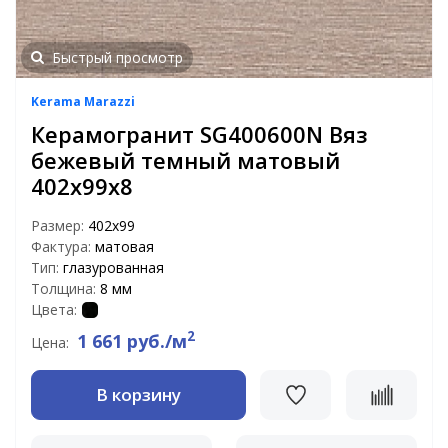
Быстрый просмотр
Kerama Marazzi
Керамогранит SG400600N Вяз
бежевый темный матовый
402х99х8
Размер:
402х99
Фактура:
матовая
Тип:
глазурованная
Толщина:
8 мм
Цвета:
2
1 661 руб./м
Цена:
В корзину