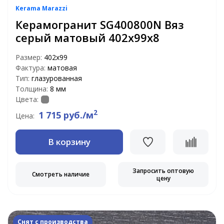
Kerama Marazzi
Керамогранит SG400800N Вяз
серый матовый 402х99х8
Размер:
402х99
Фактура:
матовая
Тип:
глазурованная
Толщина:
8 мм
Цвета:
2
1 715 руб./м
Цена:
В корзину
Запросить оптовую
Смотреть наличие
цену
Снят с производства