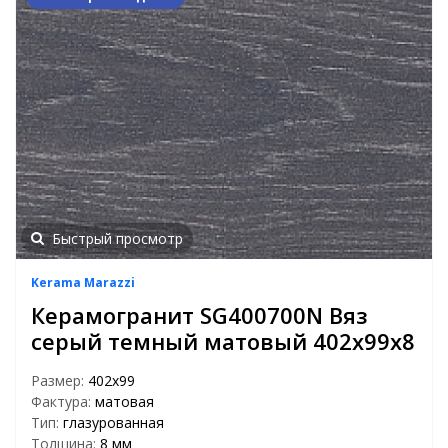
Быстрый просмотр
Kerama Marazzi
Керамогранит SG400700N Вяз
серый темный матовый 402х99х8
Размер:
402х99
Фактура:
матовая
Тип:
глазурованная
Толщина:
8 мм