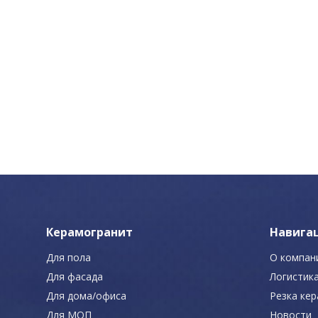
Керамогранит
Навига
Для пола
О компан
Для фасада
Логистик
Для дома/офиса
Резка ке
Для МОП
Новости