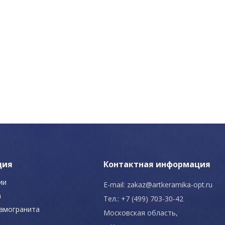
ция
Контактная информация
ии
E-mail:
zakaz@artkeramika-opt.ru
а
Тел.: +7 (499) 703-30-42
рамогранита
Московская область,