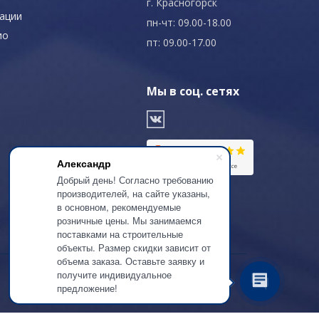
г. Красногорск
ации
пн-чт: 09.00-18.00
ио
пт: 09.00-17.00
Мы в соц. сетях
Александр
Добрый день! Согласно требованию
производителей, на сайте указаны,
в основном, рекомендуемые
розничные цены. Мы занимаемся
поставками на строительные
объекты. Размер скидки зависит от
объема заказа. Оставьте заявку и
получите индивидуальное
предложение!