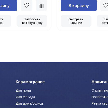
рзину
В корзину
еть
Запросить
Смотреть
За
ие
оптовую цену
наличие
опт
Керамогранит
Навига
Для пола
О компан
Для фасада
Логистик
Для дома/офиса
Резка ке