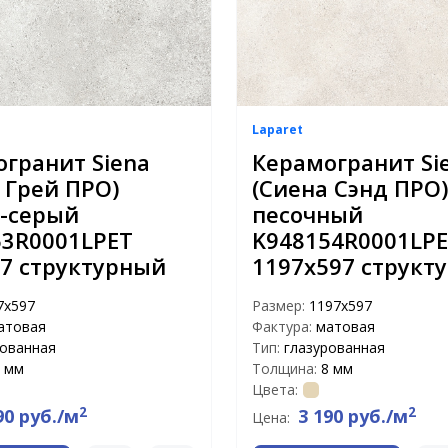
Laparet
гранит Siena
Керамогранит Si
 Грей ПРО)
(Сиена Сэнд ПРО)
о-серый
песочный
53R0001LPET
K948154R0001LP
7 структурный
1197x597 структ
7x597
Размер:
1197x597
атовая
Фактура:
матовая
рованная
Тип:
глазурованная
 мм
Толщина:
8 мм
Цвета:
2
2
90 руб./м
3 190 руб./м
Цена: