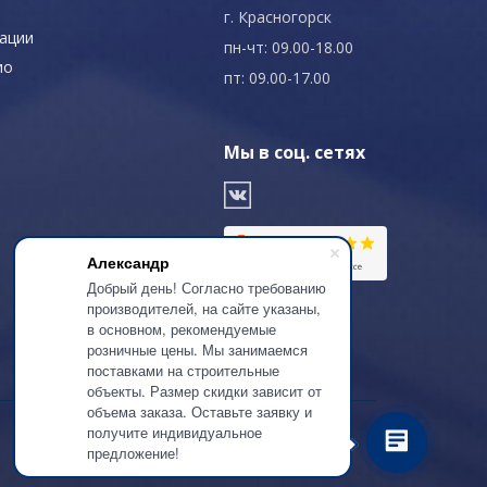
г. Красногорск
ации
пн-чт: 09.00-18.00
ио
пт: 09.00-17.00
Мы в соц. сетях
Александр
Добрый день! Согласно требованию
производителей, на сайте указаны,
в основном, рекомендуемые
розничные цены. Мы занимаемся
поставками на строительные
объекты. Размер скидки зависит от
объема заказа. Оставьте заявку и
получите индивидуальное
предложение!