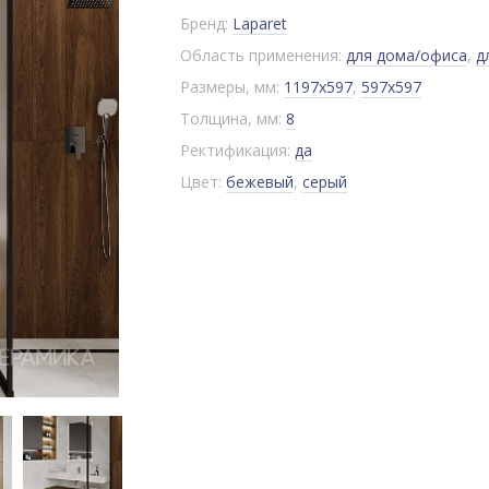
Бренд:
Laparet
Область применения:
для дома/офиса
,
д
Размеры, мм:
1197x597
,
597x597
Толщина, мм:
8
Ректификация:
да
Цвет:
бежевый
,
серый