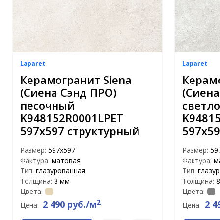
Laparet
Laparet
Керамогранит Siena
Керамо
(Сиена Сэнд ПРО)
(Сиена
песочный
светл
K948152R0001LPET
K9481
597x597 структурный
597x59
Размер:
597x597
Размер:
59
Фактура:
матовая
Фактура:
м
Тип:
глазурованная
Тип:
глазу
Толщина:
8 мм
Толщина:
8
Цвета:
Цвета:
2
2 490 руб./м
2 4
Цена:
Цена: