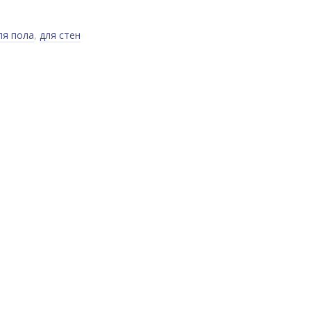
ля пола
,
для стен