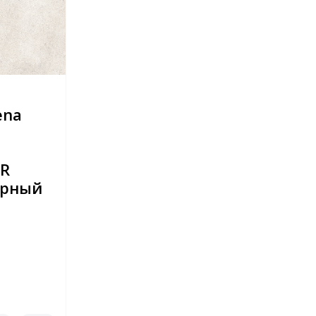
ena
ER
урный