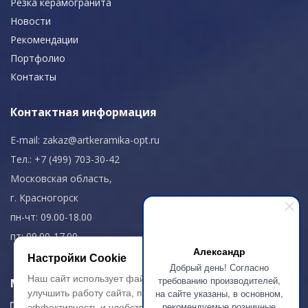
Резка керамогранита
Новости
Рекомендации
Портфолио
Контакты
Контактная информация
E-mail:
zakaz@artkeramika-opt.ru
Тел.: +7 (499) 703-30-42
Московская область,
г. Красногорск
пн-чт: 09.00-18.00
пт: 09.00-17.00
Александр
Настройки Cookie
Добрый день! Согласно
Наш сайт использует файлы cookie, чтобы
требованию производителей,
Мы в соц. сетях
на сайте указаны, в основном,
улучшить работу сайта, повысить его
рекомендуемые розничные
эффективность и удобство.