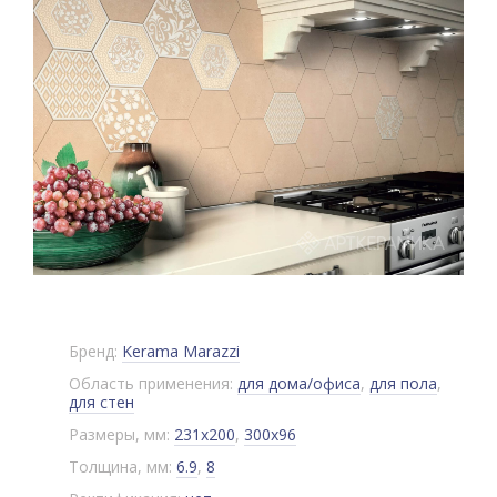
Бренд:
Kerama Marazzi
Область применения:
для дома/офиса
,
для пола
,
для стен
Размеры, мм:
231x200
,
300x96
Толщина, мм:
6.9
,
8