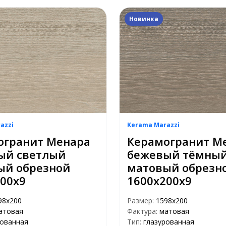
Новинка
azzi
Kerama Marazzi
огранит Менара
Керамогранит М
ый светлый
бежевый тёмны
ый обрезной
матовый обрезн
00x9
1600x200x9
98x200
Размер:
1598x200
атовая
Фактура:
матовая
рованная
Тип:
глазурованная