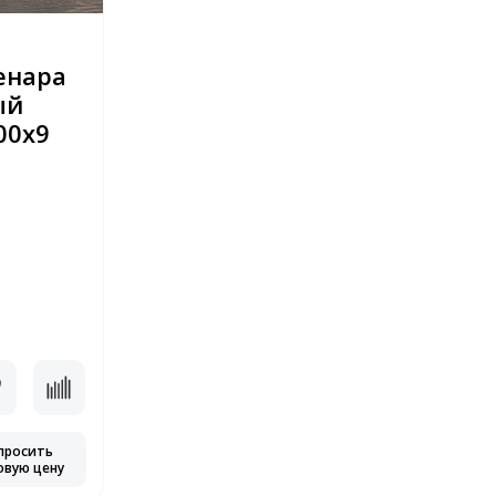
енара
ый
00x9
просить
овую цену