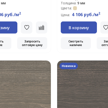
 мм
Толщина:
9 мм
Цвета:
2
2
06 руб./м
4 106 руб./м
Цена:
рзину
В корзину
еть
Запросить
Смотреть
За
ие
оптовую цену
наличие
опт
Новинка