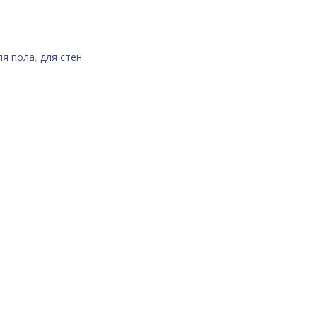
ля пола
,
для стен