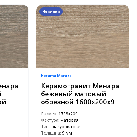
Новинка
Kerama Marazzi
енара
Керамогранит Менара
й
бежевый матовый
ой
обрезной 1600x200x9
Размер:
1598x200
Фактура:
матовая
Тип:
глазурованная
Толщина:
9 мм