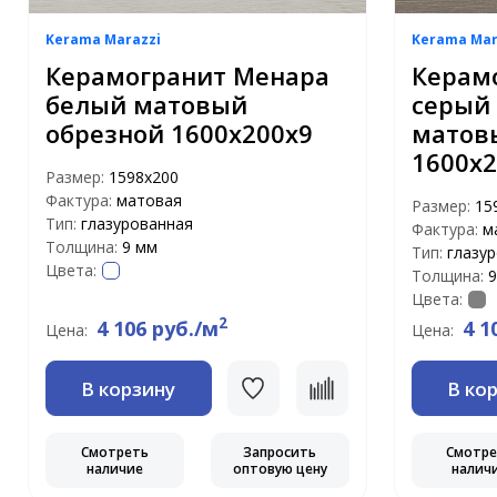
Kerama Marazzi
Kerama Mar
Керамогранит Менара
Керам
белый матовый
серый
обрезной 1600x200x9
матов
1600x2
Размер:
1598x200
Фактура:
матовая
Размер:
15
Тип:
глазурованная
Фактура:
м
Толщина:
9 мм
Тип:
глазу
Цвета:
Толщина:
9
Цвета:
2
4 106 руб./м
4 1
Цена:
Цена:
В корзину
В ко
Смотреть
Запросить
Смотр
наличие
оптовую цену
налич