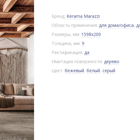
Бренд:
Kerama Marazzi
Область применения:
для дома/офиса
,
д
Размеры, мм:
1598x200
Толщина, мм:
9
Ректификация:
да
Имитация поверхности:
дерево
Цвет:
бежевый
,
белый
,
серый