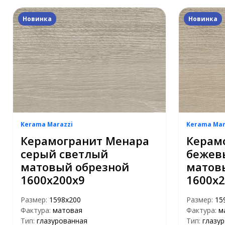
Новинка
Новинка
Kerama Marazzi
Kerama Mar
Керамогранит Менара
Керам
серый светлый
бежев
матовый обрезной
матов
1600x200x9
1600x2
Размер:
1598x200
Размер:
15
Фактура:
матовая
Фактура:
м
Тип:
глазурованная
Тип:
глазу