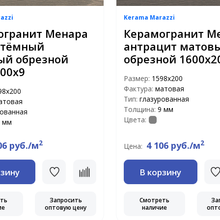
azzi
Kerama Marazzi
огранит Менара
Керамогранит М
 тёмный
антрацит матов
ый обрезной
обрезной 1600x2
00x9
Размер:
1598x200
Фактура:
матовая
98x200
Тип:
глазурованная
атовая
Толщина:
9 мм
рованная
Цвета:
 мм
2
2
06 руб./м
4 106 руб./м
Цена:
рзину
В корзину
еть
Запросить
Смотреть
За
ие
оптовую цену
наличие
опт