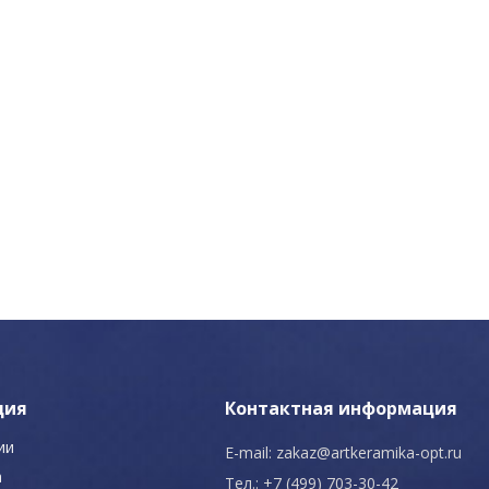
ция
Контактная информация
ии
E-mail:
zakaz@artkeramika-opt.ru
а
Тел.: +7 (499) 703-30-42