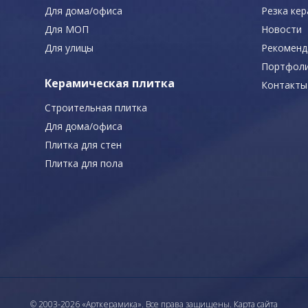
Для дома/офиса
Резка ке
Для МОП
Новости
Для улицы
Рекоменд
Портфол
Керамическая плитка
Контакты
Строительная плитка
Для дома/офиса
Плитка для стен
Плитка для пола
© 2003-2026 «Арткерамика». Все права защищены.
Карта сайта