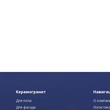
Керамогранит
Навига
Для пола
О компан
Для фасада
Логистик