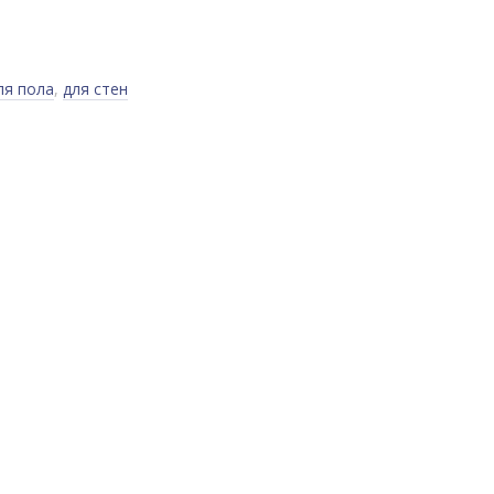
ля пола
,
для стен