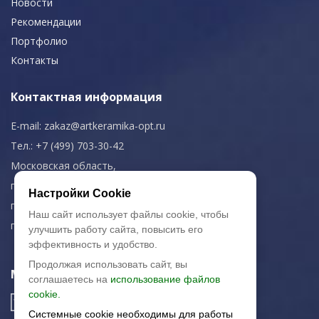
Новости
Рекомендации
Портфолио
Контакты
Контактная информация
E-mail:
zakaz@artkeramika-opt.ru
Тел.: +7 (499) 703-30-42
Московская область,
г. Красногорск
Настройки Cookie
пн-чт: 09.00-18.00
Наш сайт использует файлы cookie, чтобы
пт: 09.00-17.00
улучшить работу сайта, повысить его
эффективность и удобство.
Продолжая использовать сайт, вы
Мы в соц. сетях
соглашаетесь на
использование файлов
cookie.
Системные cookie необходимы для работы