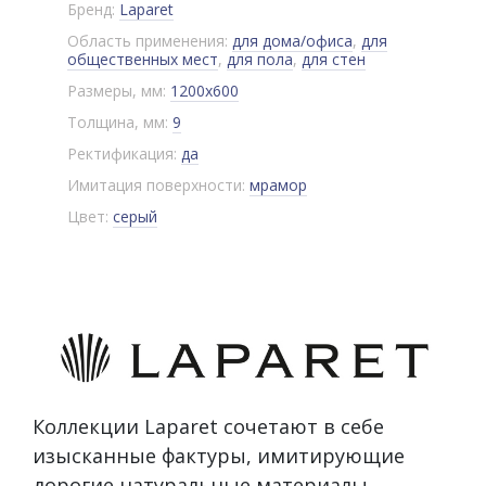
Бренд:
Laparet
Область применения:
для дома/офиса
,
для
общественных мест
,
для пола
,
для стен
Размеры, мм:
1200x600
Толщина, мм:
9
Ректификация:
да
Имитация поверхности:
мрамор
Цвет:
серый
Коллекции Laparet сочетают в себе
изысканные фактуры, имитирующие
дорогие натуральные материалы,