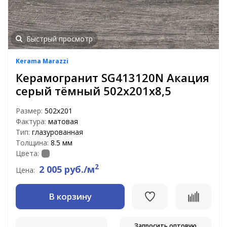
Быстрый просмотр
Kerama Marazzi
Керамогранит SG413120N Акация
серый тёмный 502х201х8,5
Размер:
502x201
Фактура:
матовая
Тип:
глазурованная
Толщина:
8.5 мм
Цвета:
2
2 005 руб./м
Цена:
В корзину
Запросить оптовую