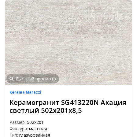
Быстрый просмотр
Kerama Marazzi
Керамогранит SG413220N Акация
светлый 502х201х8,5
Размер:
502x201
Фактура:
матовая
Тип:
глазурованная