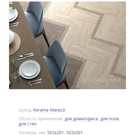
Бренд:
Kerama Marazzi
Область применения:
для дома/офиса
,
для пола
,
для стен
Размеры, мм:
502x201
,
502x201