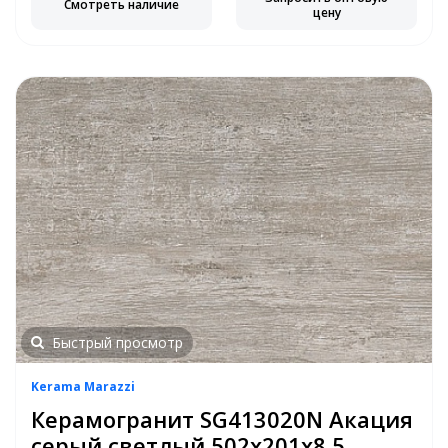
Смотреть наличие
цену
Быстрый просмотр
Kerama Marazzi
Керамогранит SG413020N Акация
серый светлый 502х201х8,5