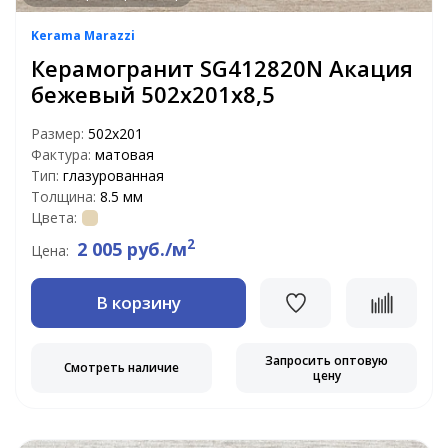
Kerama Marazzi
Керамогранит SG412820N Акация
бежевый 502х201х8,5
Размер:
502x201
Фактура:
матовая
Тип:
глазурованная
Толщина:
8.5 мм
Цвета:
2
2 005 руб./м
Цена:
В корзину
Запросить оптовую
Смотреть наличие
цену