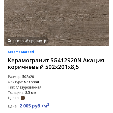
Быстрый просмотр
Kerama Marazzi
Керамогранит SG412920N Акация
коричневый 502х201х8,5
Размер:
502x201
Фактура:
матовая
Тип:
глазурованная
Толщина:
8.5 мм
Цвета:
2
2 005 руб./м
Цена: