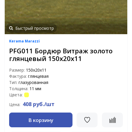
Быстрый просмотр
Kerama Marazzi
PFG011 Бордюр Витраж золото
глянцевый 150х20х11
Размер:
150х20х11
Фактура:
глянцевая
Тип:
глазурованная
Толщина:
11 мм
Цвета:
408 руб./шт
Цена:
В корзину