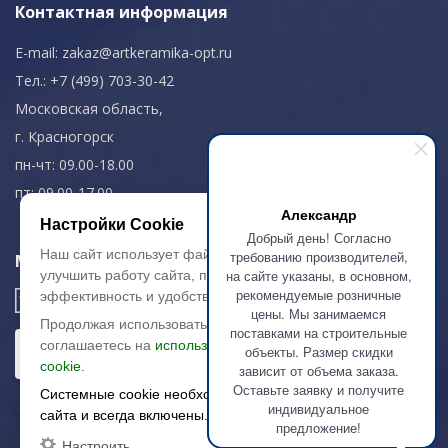
Контактная информация
E-mail:
zakaz@artkeramika-opt.ru
Тел.: +7 (499) 703-30-42
Московская область,
г. Красногорск
пн-чт: 09.00-18.00
пт: 09.00-17.00
Александр
Настройки Cookie
Добрый день! Согласно
Наш сайт использует файлы cookie, чтобы
требованию производителей,
Мы в соц. сетях
на сайте указаны, в основном,
улучшить работу сайта, повысить его
рекомендуемые розничные
эффективность и удобство.
цены. Мы занимаемся
Продолжая использовать сайт, вы
поставками на строительные
соглашаетесь на
использование файлов
объекты. Размер скидки
cookie.
зависит от объема заказа.
Оставьте заявку и получите
Системные cookie необходимы для работы
индивидуальное
сайта и всегда включены.
предложение!
Настроить