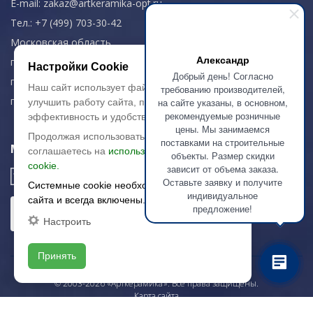
E-mail:
zakaz@artkeramika-opt.ru
Тел.: +7 (499) 703-30-42
Московская область,
Александр
г. Красногорск
Настройки Cookie
Добрый день! Согласно
пн-чт: 09.00-18.00
Наш сайт использует файлы cookie, чтобы
требованию производителей,
пт: 09.00-17.00
на сайте указаны, в основном,
улучшить работу сайта, повысить его
рекомендуемые розничные
эффективность и удобство.
цены. Мы занимаемся
Продолжая использовать сайт, вы
поставками на строительные
Мы в соц. сетях
соглашаетесь на
использование файлов
объекты. Размер скидки
cookie.
зависит от объема заказа.
Оставьте заявку и получите
Системные cookie необходимы для работы
индивидуальное
сайта и всегда включены.
предложение!
Настроить
Принять
© 2003-2026 «Арткерамика». Все права защищены.
Карта сайта