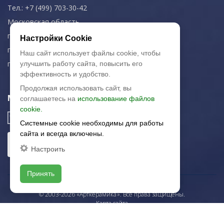
Тел.: +7 (499) 703-30-42
Московская область,
г. Красногорск
Настройки Cookie
пн-чт: 09.00-18.00
Наш сайт использует файлы cookie, чтобы
пт: 09.00-17.00
улучшить работу сайта, повысить его
эффективность и удобство.
Продолжая использовать сайт, вы
Мы в соц. сетях
соглашаетесь на
использование файлов
cookie.
Системные cookie необходимы для работы
сайта и всегда включены.
Настроить
Принять
© 2003-2026 «Арткерамика». Все права защищены.
Карта сайта