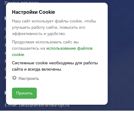
Плитка для пола
Настройки Cookie
Навигация
Наш сайт использует файлы cookie, чтобы
улучшить работу сайта, повысить его
О компании
эффективность и удобство.
Логистика
Продолжая использовать сайт, вы
Резка керамогранита
соглашаетесь на
использование файлов
Новости
cookie.
Рекомендации
Системные cookie необходимы для работы
Портфолио
сайта и всегда включены.
Контакты
Настроить
Контактная информация
Принять
E-mail:
zakaz@artkeramika-opt.ru
Тел.: +7 (499) 703-30-42
Московская область,
г. Красногорск