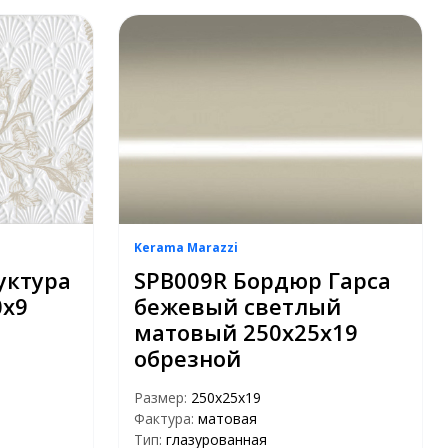
Kerama Marazzi
уктура
SPB009R Бордюр Гарса
0х9
бежевый светлый
матовый 250х25х19
обрезной
Размер:
250х25х19
Фактура:
матовая
Тип:
глазурованная