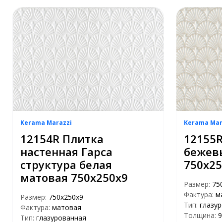
Kerama Marazzi
Kerama Mar
12154R Плитка
12155R
настенная Гарса
бежев
структура белая
750х25
матовая 750х250х9
Размер:
75
Фактура:
м
Размер:
750х250х9
Тип:
глазу
Фактура:
матовая
Толщина:
9
Тип:
глазурованная