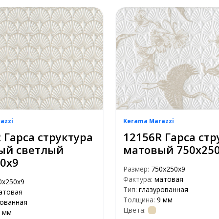
azzi
Kerama Marazzi
 Гарса структура
12156R Гарса стр
ый светлый
матовый 750х25
0х9
Размер:
750х250х9
Фактура:
матовая
0х250х9
Тип:
глазурованная
атовая
Толщина:
9 мм
рованная
Цвета:
 мм