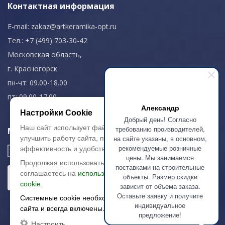
Контактная информация
E-mail:
zakaz@artkeramika-opt.ru
Тел.: +7 (499) 703-30-42
Московская область,
г. Красногорск
пн-чт: 09.00-18.00
пт: 09.00-17.00
Александр
Настройки Cookie
Добрый день! Согласно
Наш сайт использует файлы cookie, чтобы
требованию производителей,
Мы в соц. сетях
на сайте указаны, в основном,
улучшить работу сайта, повысить его
рекомендуемые розничные
эффективность и удобство.
цены. Мы занимаемся
Продолжая использовать сайт, вы
поставками на строительные
соглашаетесь на
использование файлов
объекты. Размер скидки
cookie.
зависит от объема заказа.
Оставьте заявку и получите
Системные cookie необходимы для работы
индивидуальное
сайта и всегда включены.
предложение!
Настроить