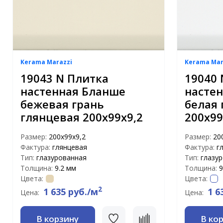
Kerama Marazzi
Kerama Mar
19043 N Плитка
19040 
настенная Бланше
насте
бежевая грань
белая 
глянцевая 200х99х9,2
200х99
Размер:
200х99х9,2
Размер:
20
Фактура:
глянцевая
Фактура:
г
Тип:
глазурованная
Тип:
глазу
Толщина:
9.2 мм
Толщина:
9
Цвета:
Цвета:
2
1 635 руб./м
1 6
Цена:
Цена:
В корзину
В ко