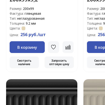
Размер:
200х99
Размер:
20
Фактура:
глянцевая
Фактура:
г
Тип:
неглазурованная
Тип:
негла
Толщина:
9.2 мм
Толщина:
9
Цвета:
Цвета:
256 руб./шт
256
Цена:
Цена:
В корзину
В ко
Смотреть
Запросить
Смотр
наличие
оптовую цену
налич