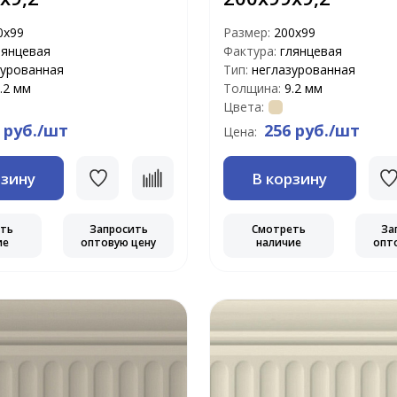
0х99
Размер:
200х99
лянцевая
Фактура:
глянцевая
зурованная
Тип:
неглазурованная
.2 мм
Толщина:
9.2 мм
Цвета:
 руб./шт
256 руб./шт
Цена:
рзину
В корзину
еть
Запросить
Смотреть
За
ие
оптовую цену
наличие
опт