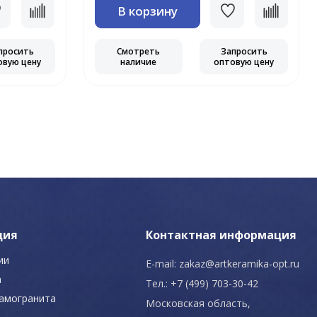
В корзину
просить
Смотреть
Запросить
овую цену
наличие
оптовую цену
ция
Контактная информация
ии
E-mail:
zakaz@artkeramika-opt.ru
а
Тел.: +7 (499) 703-30-42
рамогранита
Московская область,