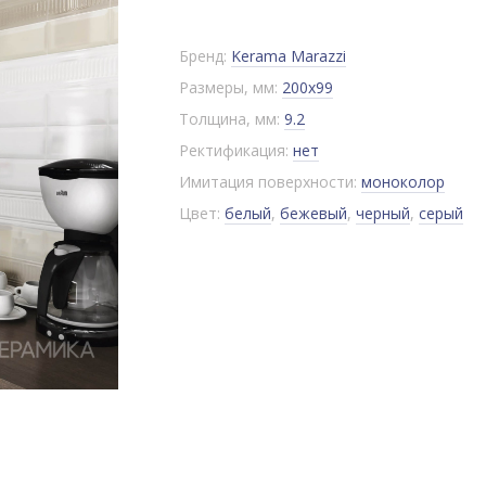
Бренд:
Kerama Marazzi
Размеры, мм:
200x99
Толщина, мм:
9.2
Ректификация:
нет
Имитация поверхности:
моноколор
Цвет:
белый
,
бежевый
,
черный
,
серый