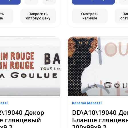
еть
Запросить
Смотреть
За
ие
оптовую цену
наличие
опт
azzi
Kerama Marazzi
\19040 Декор
DD\A10\19040 Де
е глянцевый
Бланше глянцев
х9,2
200х99х9,2