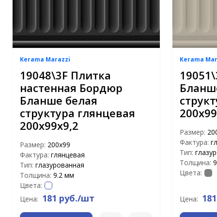
Kerama Marazzi
Kerama Mar
19048\3F Плитка
19051
настенная Бордюр
Бланш
Бланше белая
структ
структура глянцевая
200х99
200х99х9,2
Размер:
20
Фактура:
г
Размер:
200х99
Тип:
глазу
Фактура:
глянцевая
Толщина:
9
Тип:
глазурованная
Цвета:
Толщина:
9.2 мм
Цвета:
181 руб./шт
181
Цена:
Цена: