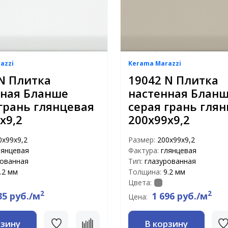
azzi
Kerama Marazzi
N Плитка
19042 N Плитка
нная Бланше
настенная Блан
грань глянцевая
серая грань гля
х9,2
200х99х9,2
0х99х9,2
Размер:
200х99х9,2
лянцевая
Фактура:
глянцевая
рованная
Тип:
глазурованная
.2 мм
Толщина:
9.2 мм
Цвета:
2
2
35 руб./м
1 696 руб./м
Цена:
рзину
В корзину