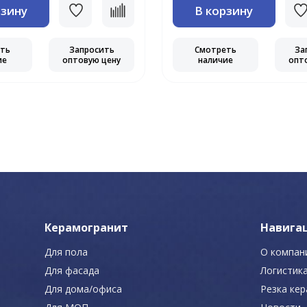
рзину
В корзину
еть
Запросить
Смотреть
За
ие
оптовую цену
наличие
опт
Керамогранит
Навига
Для пола
О компан
Для фасада
Логистик
Для дома/офиса
Резка ке