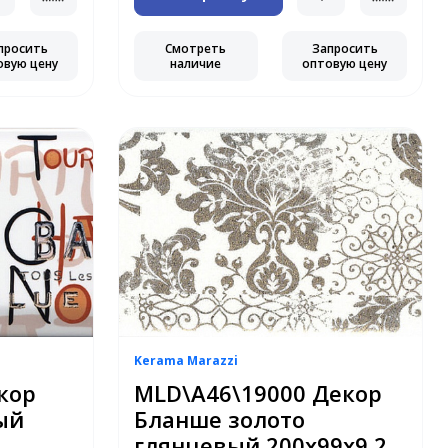
просить
Смотреть
Запросить
овую цену
наличие
оптовую цену
Kerama Marazzi
кор
MLD\A46\19000 Декор
ый
Бланше золото
глянцевый 200х99х9,2