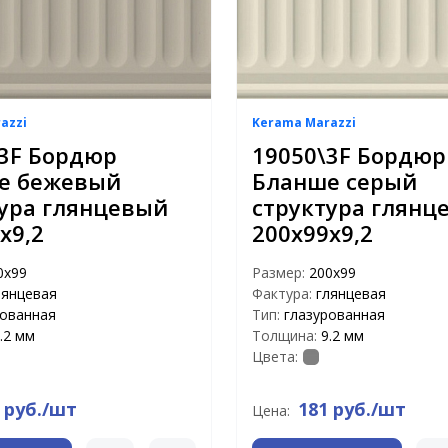
azzi
Kerama Marazzi
\3F Бордюр
19050\3F Бордюр
е бежевый
Бланше серый
ура глянцевый
структура глянц
х9,2
200х99х9,2
0х99
Размер:
200х99
лянцевая
Фактура:
глянцевая
рованная
Тип:
глазурованная
.2 мм
Толщина:
9.2 мм
Цвета:
 руб./шт
181 руб./шт
Цена: