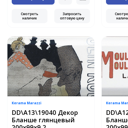
Смотреть
Запросить
Смотр
наличие
оптовую цену
налич
Kerama Marazzi
Kerama Mar
DD\A13\19040 Декор
DD\A12
Бланше глянцевый
Бланш
200х99х9,2
200х99