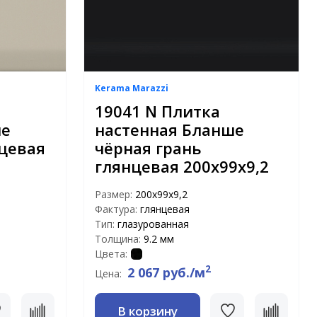
Kerama Marazzi
19041 N Плитка
ше
настенная Бланше
нцевая
чёрная грань
глянцевая 200х99х9,2
Размер:
200х99х9,2
Фактура:
глянцевая
Тип:
глазурованная
Толщина:
9.2 мм
Цвета:
2
2 067 руб./м
Цена:
В корзину