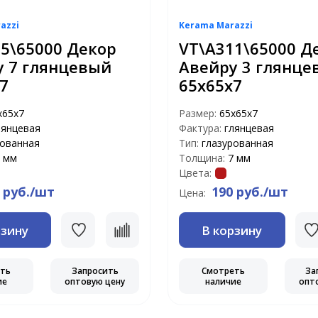
azzi
Kerama Marazzi
5\65000 Декор
VT\A311\65000 Д
у 7 глянцевый
Авейру 3 глянце
7
65х65х7
х65х7
Размер:
65х65х7
лянцевая
Фактура:
глянцевая
рованная
Тип:
глазурованная
 мм
Толщина:
7 мм
Цвета:
 руб./шт
190 руб./шт
Цена:
рзину
В корзину
еть
Запросить
Смотреть
За
ие
оптовую цену
наличие
опт