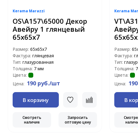
Kerama Marazzi
Kerama Mar
OS\A157\65000 Декор
VT\A31
Авейру 1 глянцевый
Авейр
65х65х7
65х65х
Размер:
65х65х7
Размер:
65
Фактура:
глянцевая
Фактура:
г
Тип:
глазурованная
Тип:
глазу
Толщина:
7 мм
Толщина:
7
Цвета:
Цвета:
190 руб./шт
190
Цена:
Цена:
В корзину
В ко
Смотреть
Запросить
Смотр
наличие
оптовую цену
налич