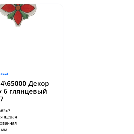
azzi
4\65000 Декор
у 6 глянцевый
7
х65х7
лянцевая
рованная
 мм