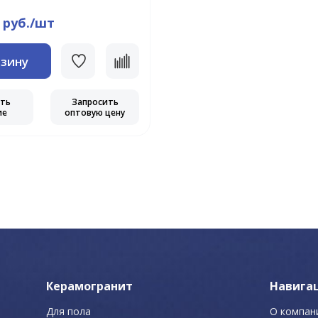
 руб./шт
рзину
еть
Запросить
ие
оптовую цену
Керамогранит
Навига
Для пола
О компан