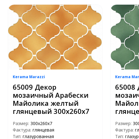
Kerama Marazzi
Kerama Mar
65009 Декор
65008 
мозаичный Арабески
мозаи
Майолика желтый
Майол
глянцевый 300х260х7
глянц
Размер:
300х260х7
Размер:
30
Фактура:
глянцевая
Фактура:
г
Тип:
глазурованная
Тип:
глазу