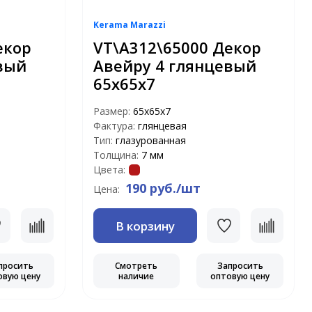
Kerama Marazzi
екор
VT\A312\65000 Декор
вый
Авейру 4 глянцевый
65х65х7
Размер:
65х65х7
Фактура:
глянцевая
Тип:
глазурованная
Толщина:
7 мм
Цвета:
190 руб./шт
Цена:
В корзину
просить
Смотреть
Запросить
овую цену
наличие
оптовую цену