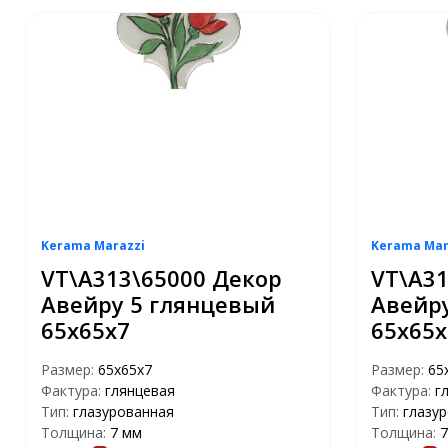
Kerama Marazzi
Kerama Mar
VT\A313\65000 Декор
VT\A31
Авейру 5 глянцевый
Авейр
65х65х7
65х65х
Размер:
65х65х7
Размер:
65
Фактура:
глянцевая
Фактура:
г
Тип:
глазурованная
Тип:
глазу
Толщина:
7 мм
Толщина:
7