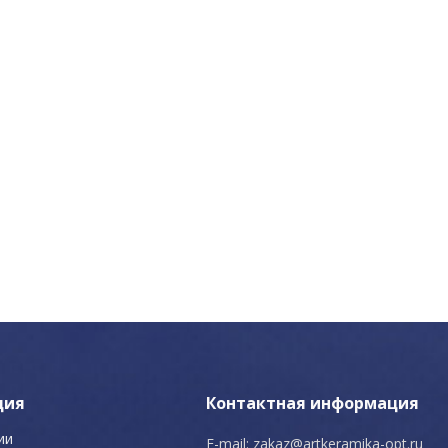
ция
Контактная информация
ии
E-mail:
zakaz@artkeramika-opt.ru