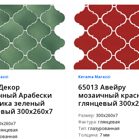
azzi
Kerama Marazzi
Декор
65013 Авейру
чный Арабески
мозаичный крас
ика зеленый
глянцевый 300х2
евый 300х260х7
Размер:
300х260х7
Фактура:
глянцевая
0х260х7
Тип:
глазурованная
лянцевая
Толщина:
7 мм
рованная