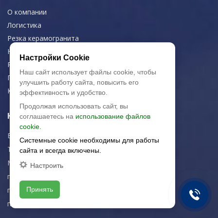
О компании
Логистика
Резка керамогранита
Новости
Настройки Cookie
Рекомендации
Наш сайт использует файлы cookie, чтобы
Портфолио
улучшить работу сайта, повысить его
Контакты
эффективность и удобство.
Продолжая использовать сайт, вы
Контактная информация
соглашаетесь на
использование файлов
cookie.
E-mail:
zakaz@artkeramika-opt.ru
Системные cookie необходимы для работы
Тел.: +7 (499) 703-30-42
сайта и всегда включены.
Московская область,
Настроить
г. Красногорск
Принять
пн-чт: 09.00-18.00
пт: 09.00-17.00