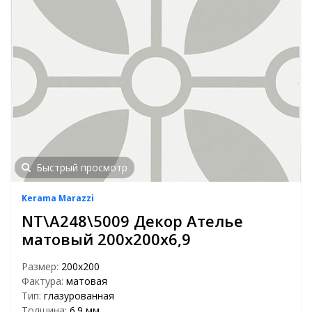
Быстрый просмотр
Kerama Marazzi
NT\A248\5009 Декор Ателье
матовый 200х200х6,9
Размер:
200х200
Фактура:
матовая
Тип:
глазурованная
Толщина:
6.9 мм