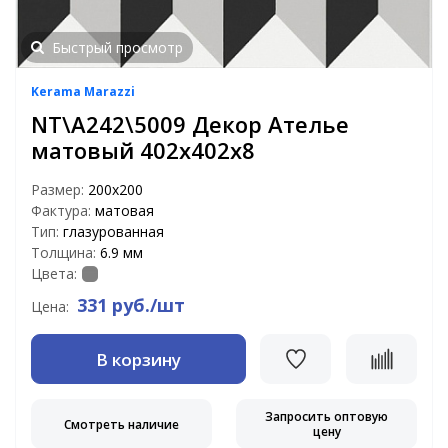
Быстрый просмотр
Kerama Marazzi
NT\A242\5009 Декор Ателье
матовый 402х402х8
Размер:
200х200
Фактура:
матовая
Тип:
глазурованная
Толщина:
6.9 мм
Цвета:
331 руб./шт
Цена:
В корзину
Запросить оптовую
Смотреть наличие
цену