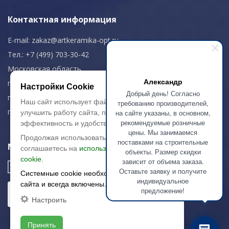
Контактная информация
E-mail:
zakaz@artkeramika-opt.ru
Тел.: +7 (499) 703-30-42
Московская область,
Александр
г. Красногорск
Настройки Cookie
Добрый день! Согласно
пн-чт: 09.00-18.00
Наш сайт использует файлы cookie, чтобы
требованию производителей,
пт: 09.00-17.00
на сайте указаны, в основном,
улучшить работу сайта, повысить его
рекомендуемые розничные
эффективность и удобство.
цены. Мы занимаемся
Продолжая использовать сайт, вы
поставками на строительные
Мы в соц. сетях
соглашаетесь на
использование файлов
объекты. Размер скидки
cookie.
зависит от объема заказа.
Оставьте заявку и получите
Системные cookie необходимы для работы
индивидуальное
сайта и всегда включены.
предложение!
Настроить
Принять