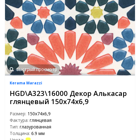
Быстрый просмотр
Kerama Marazzi
HGD\A323\16000 Декор Алькасар
глянцевый 150х74х6,9
Размер:
150х74х6,9
Фактура:
глянцевая
Тип:
глазурованная
Толщина:
6.9 мм
Цвета: