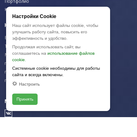
Портфолио
Контакты
Настройки Cookie
Контактная информация
Наш сайт использует файлы cookie, чтобы
улучшить работу сайта, повысить его
E-mail:
zakaz@artkeramika-opt.ru
эффективность и удобство.
Тел.: +7 (499) 703-30-42
Продолжая использовать сайт, вы
соглашаетесь на
использование файлов
Московская область,
cookie.
г. Красногорск
Системные cookie необходимы для работы
пн-чт: 09.00-18.00
сайта и всегда включены.
пт: 09.00-17.00
Настроить
Принять
Мы в соц. сетях