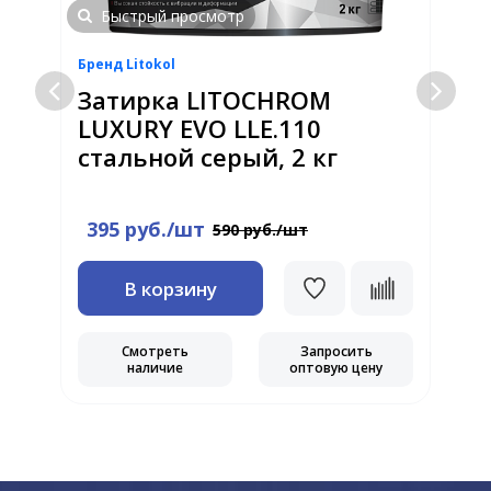
Быстрый просмотр
Бренд Litokol
Б
Затирка LITOCHROM
LUXURY EVO LLE.110
стальной серый, 2 кг
Ц
395 руб./шт
590 руб./шт
В корзину
Смотреть
Запросить
наличие
оптовую цену