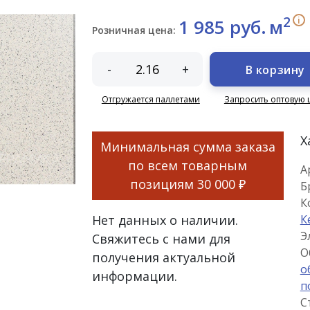
2
i
1 985 руб.
м
Розничная цена:
-
+
В корзину
Отгружается паллетами
Запросить оптовую 
Х
Минимальная сумма заказа
по всем товарным
А
позициям
30 000 ₽
Б
К
Нет данных о наличии.
К
Э
Свяжитесь с нами для
О
получения актуальной
о
информации.
п
С