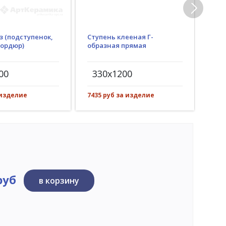
з (подступенок,
Ступень клееная Г-
Гид
бордюр)
образная прямая
(пр
рез)
00
330x1200
30
 изделие
7435 руб за изделие
1083
руб
в корзину