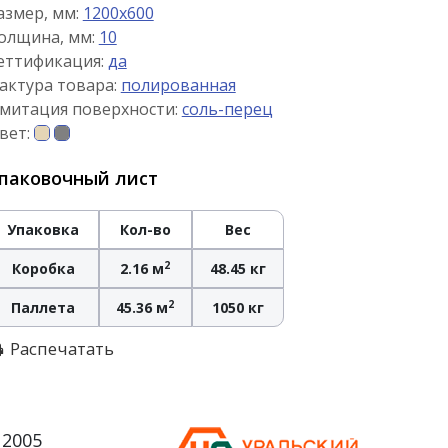
азмер, мм:
1200x600
олщина, мм:
10
еттификация:
да
актура товара:
полированная
митация поверхности:
соль-перец
вет:
паковочный лист
Упаковка
Кол-во
Вес
2
Коробка
2.16 м
48.45 кг
2
Паллета
45.36 м
1050 кг
Распечатать
 2005