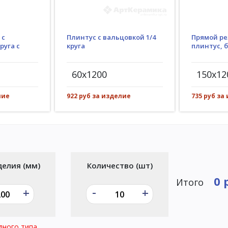
Плинтус с вальцовкой 1/4
 с
Прямой ре
круга
руга с
плинтус, 
60x1200
150x12
922 руб за изделие
лие
735 руб за
делия (мм)
Количество (шт)
0 
Итого
-
+
+
дного типа.