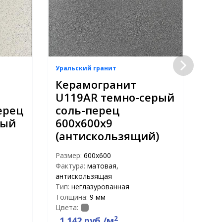
Уральский гранит
Урал
Керамогранит
Ке
U119AR темно-серый
U1
ерец
соль-перец
се
вый
600х600х9
60
(антискользящий)
Раз
Факт
Размер:
600х600
Тип:
Фактура:
матовая,
Тол
антискользящая
Цвет
Тип:
неглазурованная
Толщина:
9 мм
Цвета:
2
1 142 руб./м
1 