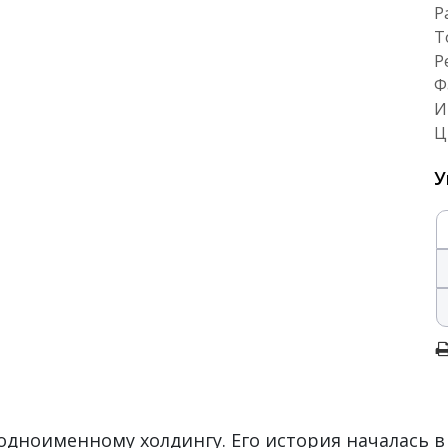
Р
Т
Р
Ф
И
Ц
У
дноименному холдингу. Его история началась в