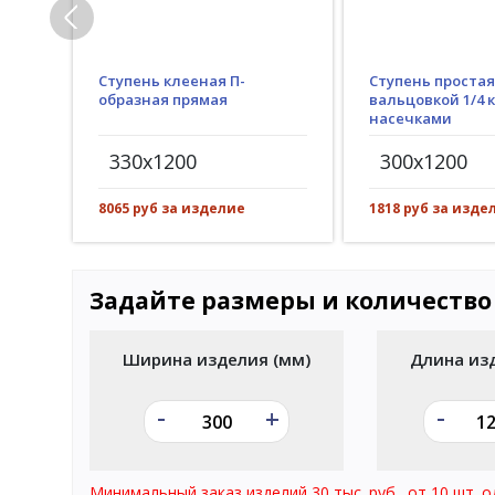
Ступень клееная П-
Ступень простая
образная прямая
вальцовкой 1/4 к
насечками
330x1200
300x1200
8065 руб за изделие
1818 руб за изде
Задайте размеры и количество
Ширина изделия (мм)
Длина из
-
-
+
Минимальный заказ изделий 30 тыс. руб., от 10 шт. о