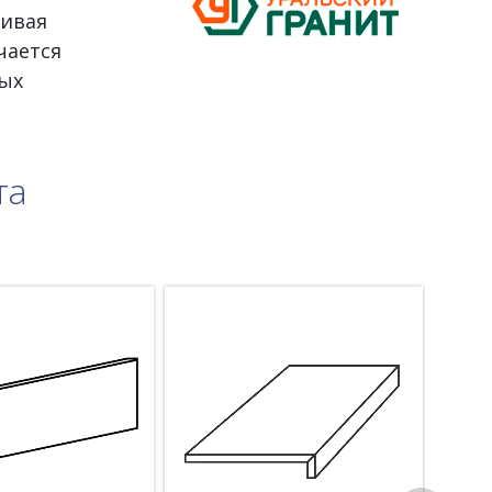
ливая
чается
ых
та