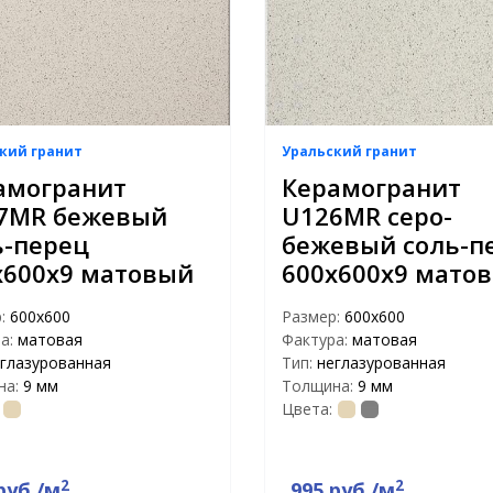
кий гранит
Уральский гранит
амогранит
Керамогранит
7MR бежевый
U126MR серо-
ь-перец
бежевый соль-п
х600х9 матовый
600x600x9 мато
р:
600х600
Размер:
600х600
а:
матовая
Фактура:
матовая
глазурованная
Тип:
неглазурованная
на:
9 мм
Толщина:
9 мм
Цвета:
2
2
руб./м
995 руб./м