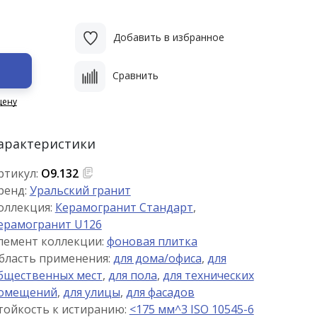
Добавить в избранное
Сравнить
цену
арактеристики
ртикул:
О9.132
ренд:
Уральский гранит
оллекция:
Керамогранит Стандарт
,
ерамогранит U126
лемент коллекции:
фоновая плитка
бласть применения:
для дома/офиса
,
для
бщественных мест
,
для пола
,
для технических
омещений
,
для улицы
,
для фасадов
тойкость к истиранию:
<175 мм^3 ISO 10545-6