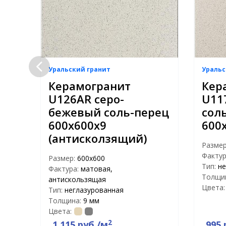
Уральский гранит
Уральс
26A
Керамогранит
Кер
U126AR серо-
U11
бежевый соль-перец
сол
600x600x9
600
(антисколзящий)
Разме
Фактур
Размер:
600х600
Тип:
не
Фактура:
матовая,
Толщи
антискользящая
Цвета:
Тип:
неглазурованная
Толщина:
9 мм
Цвета:
2
1 115 руб./м
995 