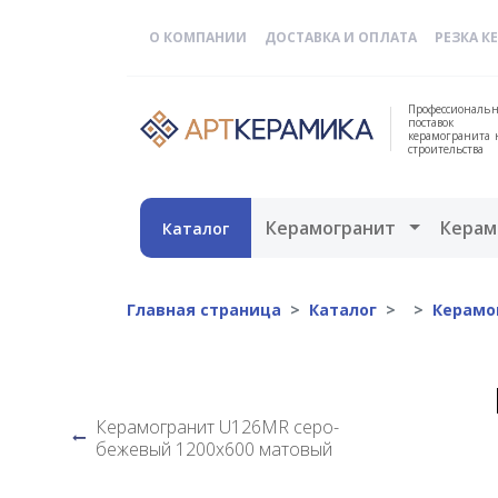
О КОМПАНИИ
ДОСТАВКА И ОПЛАТА
РЕЗКА К
Профессиональн
поставок
керамогранита 
строительства
Открыть 
Керамогранит
Керам
Каталог
Главная страница
Каталог
Керамо
Керамогранит U126MR серо-
бежевый 1200х600 матовый