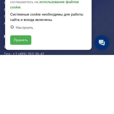
соглашаетесь на
использование файлов
Новости
cookie.
Рекомендации
Системные cookie необходимы для работы
Портфолио
сайта и всегда включены.
Контакты
Настроить
Контактная информация
Принять
E-mail:
zakaz@artkeramika-opt.ru
Тел.: +7 (499) 703-30-42
Московская область,
г. Красногорск
пн-чт: 09.00-18.00
пт: 09.00-17.00
Мы в соц. сетях