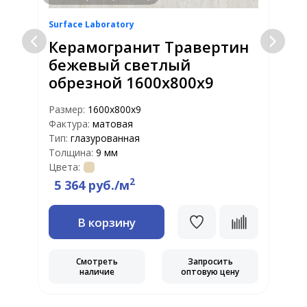
Surface Laboratory
S
Керамогранит Травертин
бежевый светлый
обрезной 1600х800x9
Размер:
1600x800x9
Р
Фактура:
матовая
Ф
Тип:
глазурованная
Т
Толщина:
9 мм
Т
Цвета:
Ц
2
5 364 руб./м
В корзину
Смотреть
Запросить
наличие
оптовую цену