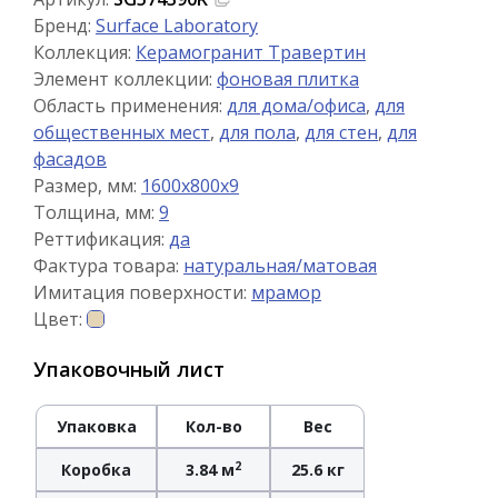
Бренд:
Surface Laboratory
Коллекция:
Керамогранит Травертин
Элемент коллекции:
фоновая плитка
Область применения:
для дома/офиса
,
для
общественных мест
,
для пола
,
для стен
,
для
фасадов
Размер, мм:
1600x800x9
Толщина, мм:
9
Реттификация:
да
Фактура товара:
натуральная/матовая
Имитация поверхности:
мрамор
Цвет:
Упаковочный лист
Упаковка
Кол-во
Вес
2
Коробка
3.84 м
25.6 кг