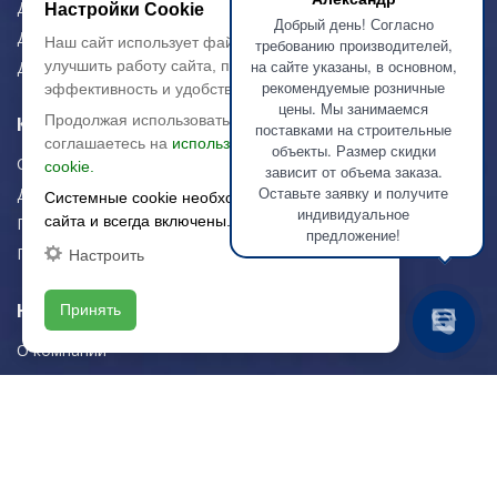
Для дома/офиса
Настройки Cookie
Добрый день! Согласно
Для МОП
Наш сайт использует файлы cookie, чтобы
требованию производителей,
на сайте указаны, в основном,
улучшить работу сайта, повысить его
Для улицы
рекомендуемые розничные
эффективность и удобство.
цены. Мы занимаемся
Продолжая использовать сайт, вы
Керамическая плитка
поставками на строительные
соглашаетесь на
использование файлов
объекты. Размер скидки
Строительная плитка
cookie.
зависит от объема заказа.
Оставьте заявку и получите
Для дома/офиса
Системные cookie необходимы для работы
индивидуальное
сайта и всегда включены.
Плитка для стен
предложение!
Плитка для пола
Настроить
Навигация
Принять
О компании
Логистика
Резка керамогранита
Новости
Рекомендации