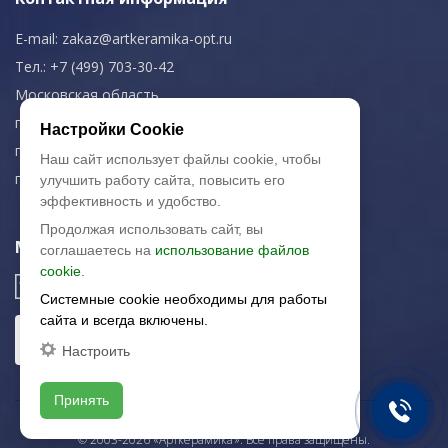
E-mail:
zakaz@artkeramika-opt.ru
Тел.: +7 (499) 703-30-42
Московская область,
г. Красногорск
Настройки Cookie
пн-чт: 09.00-18.00
Наш сайт использует файлы cookie, чтобы
пт: 09.00-17.00
улучшить работу сайта, повысить его
эффективность и удобство.
Продолжая использовать сайт, вы
Мы в соц. сетях
соглашаетесь на
использование файлов
cookie.
Системные cookie необходимы для работы
сайта и всегда включены.
Настроить
Принять
© 2003-2026 «Арткерамика». Все права защищены.