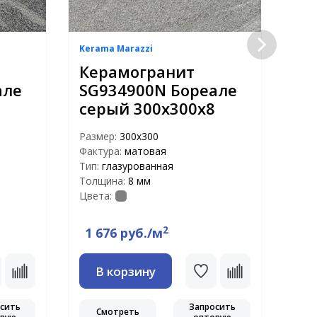
Kerama Marazzi
Kera
Керамогранит
Ке
але
SG934900N Бореале
SG
серый 300х300х8
ко
30
Размер:
300x300
Фактура:
матовая
Раз
Тип:
глазурованная
Факт
Толщина:
8 мм
Тип:
Цвета:
Тол
Цвет
2
1 676 руб./м
1 
В корзину
сить
Запросить
Смотреть
С