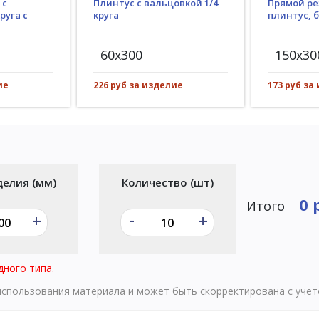
Плинтус с вальцовкой 1/4
 с
Прямой ре
круга
руга с
плинтус, 
60x300
150x30
226 руб за изделие
ие
173 руб за
делия (мм)
Количество (шт)
0 
Итого
-
+
+
дного типа.
 использования материала и может быть скорректирована с уче