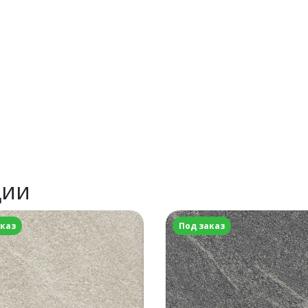
ции
аказ
Под заказ