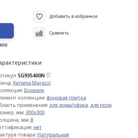
Добавить в избранное
Сравнить
цену
арактеристики
ртикул:
SG935400N
ренд:
Kerama Marazzi
оллекция:
Бореале
лемент коллекции:
фоновая плитка
бласть применения:
для дома/офиса
,
для пола
азмер, мм:
300x300
олщина, мм:
8
еттификация:
нет
актура товара:
Натуральная