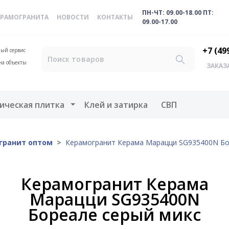
ПН-ЧТ: 09.00-18.00 ПТ:
ЕРАМОГРАНИТА
НОВОСТИ
КОНТАКТЫ
09.00-17.00
+7 (49
ый сервис
на объекты
ЗАКАЗ
меню
Открыть меню
ическая плитка
Клей и затирка
СВП
гранит оптом
Керамогранит Керама Марацци SG935400N Бо
Керамогранит Керама
Марацци SG935400N
Бореале серый микс