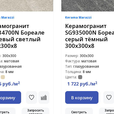
 Marazzi
Kerama Marazzi
амогранит
Керамогранит
34700N Бореале
SG935000N Боре
евый светлый
серый тёмный
х300х8
300х300х8
р:
300x300
Размер:
300x300
а:
матовая
Фактура:
матовая
азурованная
Тип:
глазурованная
на:
8 мм
Толщина:
8 мм
Цвета:
2
2
6 руб./м
1 722 руб./м
корзину
В корзину
Запросить
Запро
треть
Смотреть