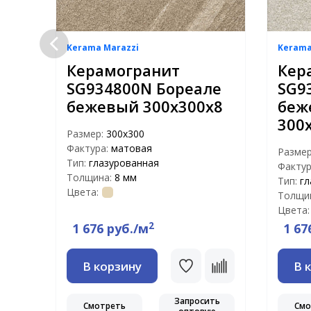
Kerama Marazzi
Kerama
Керамогранит
Кер
SG934800N Бореале
SG9
вый
бежевый 300х300х8
беж
300
Размер:
300x300
Фактура:
матовая
Разме
Тип:
глазурованная
Фактур
Толщина:
8 мм
Тип:
гл
Цвета:
Толщи
Цвета:
2
1 676 руб./м
1 67
В корзину
В 
Запросить
ть
Смотреть
Смо