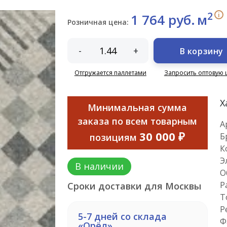
2
i
1 764 руб.
м
Розничная цена:
-
+
В корзину
Отгружается паллетами
Запросить оптовую 
Х
Минимальная сумма
заказа по всем товарным
А
30 000 ₽
Б
позициям
К
Э
В наличии
О
Р
Сроки доставки для Москвы
Т
Р
5-7 дней со склада
Ф
«Орёл»