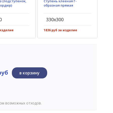
з (подступенок,
Ступень клееная Г-
Гид
бордюр)
образная прямая
(пр
рез)
0
330x300
30
 изделие
1836 руб за изделие
269 
руб
в корзину
том возможных отходов.