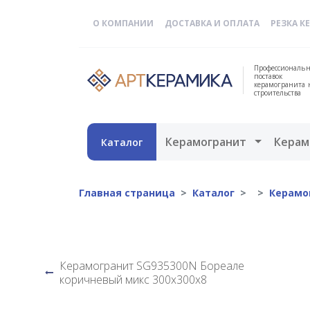
О КОМПАНИИ
ДОСТАВКА И ОПЛАТА
РЕЗКА К
Профессиональн
поставок
керамогранита 
строительства
Открыть 
Керамогранит
Керам
Каталог
Главная страница
Каталог
Керамо
Керамогранит SG935300N Бореале
коричневый микс 300х300х8