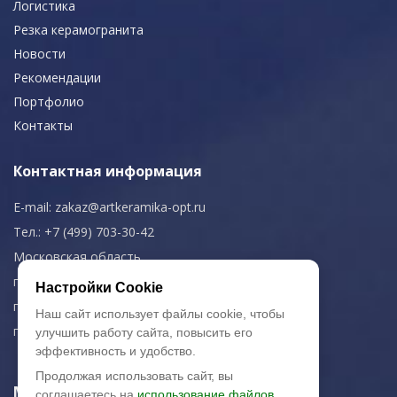
Логистика
Резка керамогранита
Новости
Рекомендации
Портфолио
Контакты
Контактная информация
E-mail:
zakaz@artkeramika-opt.ru
Тел.: +7 (499) 703-30-42
Московская область,
г. Красногорск
Настройки Cookie
пн-чт: 09.00-18.00
Наш сайт использует файлы cookie, чтобы
пт: 09.00-17.00
улучшить работу сайта, повысить его
эффективность и удобство.
Продолжая использовать сайт, вы
Мы в соц. сетях
соглашаетесь на
использование файлов