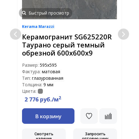
Быстрый просмотр
Kerama Marazzi
K
Керамогранит SG625220R
Таурано серый темный
обрезной 600х600х9
Размер:
595x595
Р
Фактура:
матовая
Ф
Тип:
глазурованная
Т
Толщина:
9 мм
Т
Цвета:
Ц
2
2 776 руб./м
В корзину
Смотреть
Запросить
наличие
оптовую цену