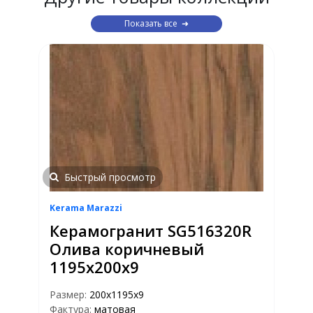
Показать все
Быстрый просмотр
Kerama Marazzi
Керамогранит SG516320R
Олива коричневый
1195х200х9
Размер:
200х1195х9
Фактура:
матовая