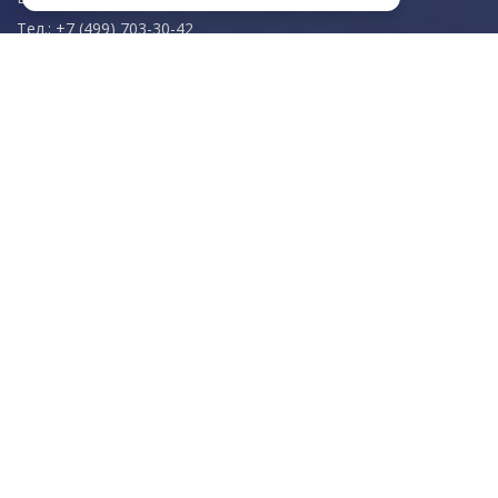
Тел.: +7 (499) 703-30-42
Московская область,
г. Красногорск
пн-чт: 09.00-18.00
пт: 09.00-17.00
Мы в соц. сетях
© 2003-2026 «Арткерамика». Все права защищены.
Карта сайта