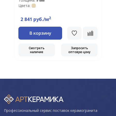
Толщина:
9 мм
Т
Цвета:
Т
Ц
2
2 841 руб./м
В корзину
Смотреть
Запросить
наличие
оптовую цену
Профессиональный сервис поставок керамогранита