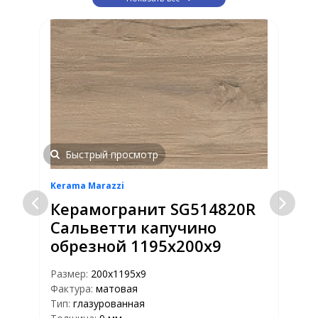
Быстрый просмотр
Kerama Marazzi
K
Керамогранит SG514820R
Сальветти капучино
обрезной 1195х200х9
Размер:
200х1195х9
Фактура:
матовая
Р
Тип:
глазурованная
Ф