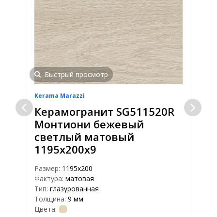
Быстрый просмотр
Kerama Marazzi
K
Керамогранит SG511520R
Монтиони бежевый
светлый матовый
1195х200х9
Р
Ф
Размер:
1195х200
Т
Фактура:
матовая
Т
Тип:
глазурованная
Ц
Толщина:
9 мм
Цвета: