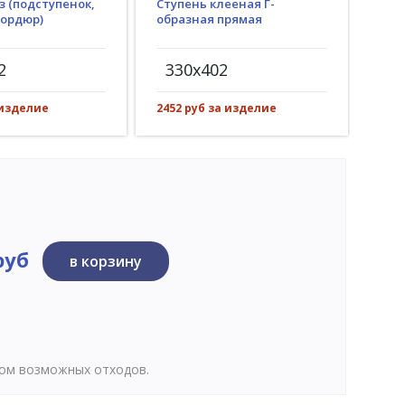
з (подступенок,
Ступень клееная Г-
Гид
бордюр)
образная прямая
(пр
рез)
2
330x402
30
 изделие
2452 руб за изделие
359 
руб
в корзину
том возможных отходов.