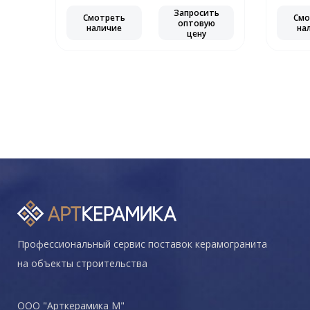
Запросить
Смотреть
Смо
оптовую
наличие
на
цену
Профессиональный сервис поставок керамогранита
на объекты строительства
ООО "Арткерамика М"