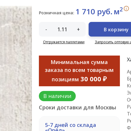
2
i
1 710 руб.
м
Розничная цена:
-
+
В корзину
Отгружается паллетами
Запросить оптовую 
Х
Минимальная сумма
заказа по всем товарным
А
30 000 ₽
Б
позициям
К
Э
В наличии
О
Р
Сроки доставки для Москвы
Т
Р
5-7 дней со склада
Ф
«Орёл»