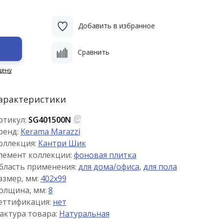
Добавить в избранное
Сравнить
цену
арактеристики
ртикул:
SG401500N
ренд:
Kerama Marazzi
оллекция:
Кантри Шик
лемент коллекции:
фоновая плитка
бласть применения:
для дома/офиса
,
для пола
азмер, мм:
402x99
олщина, мм:
8
еттификация:
нет
актура товара:
Натуральная