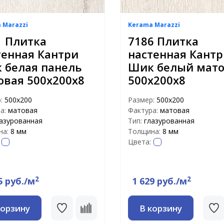
 Marazzi
Kerama Marazzi
1 Плитка
7186 Плитка
тенная Кантри
настенная Кант
 белая панель
Шик белый мат
овая 500х200х8
500х200х8
р:
500х200
Размер:
500х200
а:
матовая
Фактура:
матовая
азурованная
Тип:
глазурованная
на:
8 мм
Толщина:
8 мм
Цвета:
2
2
5 руб./м
1 629 руб./м
корзину
В корзину