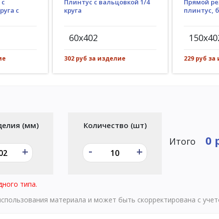
Плинтус с вальцовкой 1/4
 с
Прямой ре
круга
руга с
плинтус, 
60x402
150x40
302 руб за изделие
ие
229 руб за
делия (мм)
Количество (шт)
0 
Итого
-
+
+
дного типа.
 использования материала и может быть скорректирована с уче