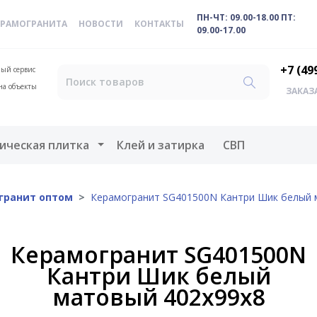
ПН-ЧТ: 09.00-18.00 ПТ:
ЕРАМОГРАНИТА
НОВОСТИ
КОНТАКТЫ
09.00-17.00
+7 (49
ый сервис
на объекты
ЗАКАЗ
меню
Открыть меню
ическая плитка
Клей и затирка
СВП
гранит оптом
Керамогранит SG401500N Кантри Шик белый 
Керамогранит SG401500N
Кантри Шик белый
матовый 402х99х8