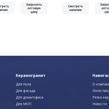
Запросить
Запро
треть
Смотреть
оптовую
опто
личие
наличие
цену
це
Керамогранит
Навига
Для пола
О компан
Для фасада
Логистик
Для дома/офиса
Резка ке
Для МОП
Новости