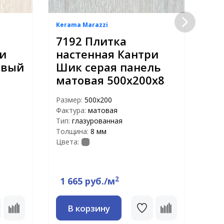
Kerama Marazzi
Kera
7192 Плитка
Ке
ри
настенная Кантри
SG
овый
Шик серая панель
Ши
матовая 500х200х8
40
Размер:
500х200
Раз
Фактура:
матовая
Факт
Тип:
глазурованная
Тип:
Толщина:
8 мм
Тол
Цвета:
Цвет
2
1 665 руб./м
1 
В корзину