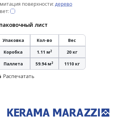
митация поверхности:
дерево
вет:
паковочный лист
Упаковка
Кол-во
Вес
2
Коробка
1.11 м
20 кг
2
Паллета
59.94 м
1110 кг
Распечатать