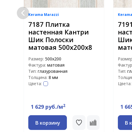
Kerama Marazzi
Kerama
7187 Плитка
719
й
настенная Кантри
нас
х14
Шик Полоски
Шик
матовая 500х200х8
мат
Размер:
500х200
Разме
Фактура:
матовая
Фактур
Тип:
глазурованная
Тип:
гл
Толщина:
8 мм
Толщи
Цвета:
Цвета:
2
1 629 руб./м
1 66
ть
ю
В корзину
В 