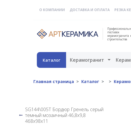
О КОМПАНИИ
ДОСТАВКА И ОПЛАТА
РЕЗКА К
Профессиональн
поставок
керамогранита 
строительства
Открыть 
Керамогранит
Керам
Каталог
Главная страница
Каталог
Керамо
SG144\005T Бордюр Гренель серый
темный мозаичный 46,8х9,8
468х98х11