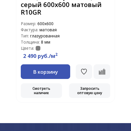
серый 600x600 матовый
R10GR
Размер:
600x600
Р
Фактура:
матовая
Ф
Тип:
глазурованная
Т
Толщина:
8 мм
Т
Цвета:
Ц
2
2 490 руб./м
В корзину
Смотреть
Запросить
наличие
оптовую цену