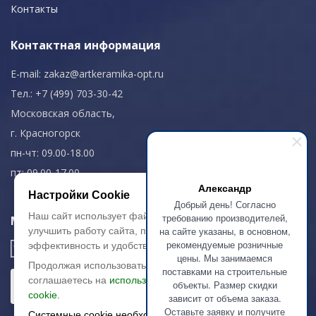
Контакты
Контактная информация
E-mail:
zakaz@artkeramika-opt.ru
Тел.: +7 (499) 703-30-42
Московская область,
г. Красногорск
пн-чт: 09.00-18.00
пт: 09.00-17.00
Александр
Настройки Cookie
Добрый день! Согласно
Наш сайт использует файлы cookie, чтобы
требованию производителей,
Мы в соц. сетях
на сайте указаны, в основном,
улучшить работу сайта, повысить его
рекомендуемые розничные
эффективность и удобство.
цены. Мы занимаемся
Продолжая использовать сайт, вы
поставками на строительные
соглашаетесь на
использование файлов
объекты. Размер скидки
cookie.
зависит от объема заказа.
Оставьте заявку и получите
Системные cookie необходимы для работы