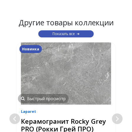
Другие товары коллекции
Показать все
Новинка
Быстрый просмотр
Laparet
L
Керамогранит Rocky Grey
PRO (Рокки Грей ПРО)