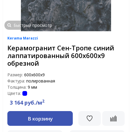
Быстрый просмотр
Kerama Marazzi
Керамогранит Сен-Тропе синий
лаппатированный 600x600x9
обрезной
Размер:
600x600x9
Фактура:
полированная
Толщина:
9 мм
Цвета:
2
3 164 руб./м
В корзину