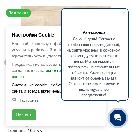
Под заказ
Александр
Настройки Cookie
Добрый день! Согласно
Наш сайт использует файлы cookie, чтобы
требованию производителей,
на сайте указаны, в основном,
улучшить работу сайта, повысить его
рекомендуемые розничные
эффективность и удобство.
цены. Мы занимаемся
Быстрый просмотр
Продолжая использовать сайт, вы
поставками на строительные
соглашаетесь на
использование файлов
объекты. Размер скидки
Idalgo
cookie.
зависит от объема заказа.
Керамогранит Onix Beige (Оникс
Оставьте заявку и получите
Системные cookie необходимы для работы
индивидуальное
беж) 600x600 LLR легкое
сайта и всегда включены.
предложение!
лаппатирование
Настроить
Размер:
600х600
Принять
Фактура:
лаппатированная
Тип:
глазурованная
Толщина:
10.5 мм