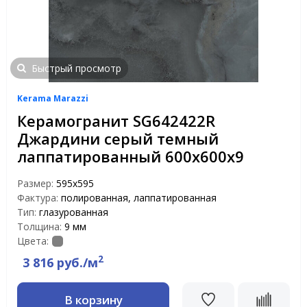
Быстрый просмотр
Kerama Marazzi
Керамогранит SG642422R
Джардини серый темный
лаппатированный 600х600х9
Размер:
595x595
Фактура:
полированная, лаппатированная
Тип:
глазурованная
Толщина:
9 мм
Цвета:
2
3 816 руб./м
В корзину