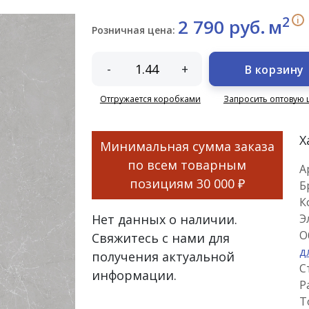
2
i
2 790 руб.
м
Розничная цена:
-
+
В корзину
Отгружается коробками
Запросить оптовую 
Х
Минимальная сумма заказа
по всем товарным
А
позициям
30 000 ₽
Б
К
Нет данных о наличии.
Э
О
Свяжитесь с нами для
д
получения актуальной
С
информации.
Р
Т