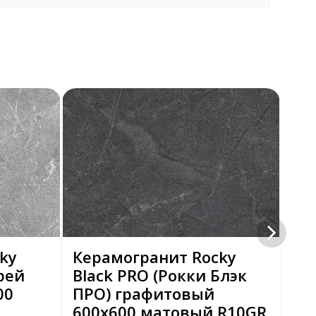
ky
Керамогранит Rocky
Ке
рей
Black PRO (Рокки Блэк
Bi
00
ПРО) графитовый
Би
600x600 матовый R10GR
се