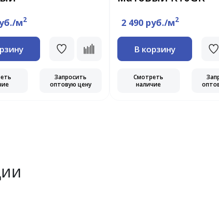
2
2
руб./м
2 490 руб./м
орзину
В корзину
реть
Запросить
Смотреть
Зап
чие
оптовую цену
наличие
опто
ции