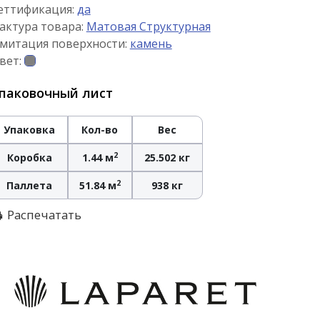
еттификация:
да
актура товара:
Матовая Структурная
митация поверхности:
камень
вет:
паковочный лист
Упаковка
Кол-во
Вес
2
Коробка
1.44 м
25.502 кг
2
Паллета
51.84 м
938 кг
Распечатать