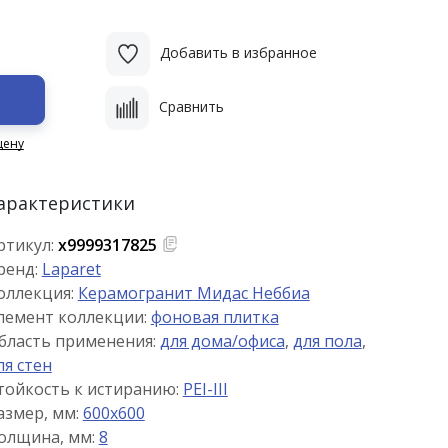
Добавить в избранное
Сравнить
цену
арактеристики
ртикул:
х9999317825
ренд:
Laparet
оллекция:
Керамогранит Мидас Неббиа
лемент коллекции:
фоновая плитка
бласть применения:
для дома/офиса
,
для пола
,
ля стен
тойкость к истиранию:
PEI-III
азмер, мм:
600x600
олщина, мм:
8