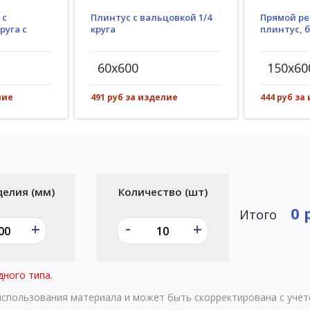
Плинтус с вальцовкой 1/4
 с
Прямой ре
круга
руга с
плинтус, 
60x600
150x60
491 руб за изделие
лие
444 руб за
делия (мм)
Количество (шт)
0 
Итого
-
+
+
дного типа.
 использования материала и может быть скорректирована с уче