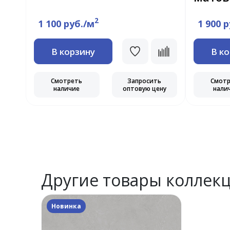
2
1 100 руб./м
1 900 
В корзину
В к
Смотреть
Запросить
Смот
наличие
оптовую цену
нали
ь
ну
Другие товары коллек
Новинка