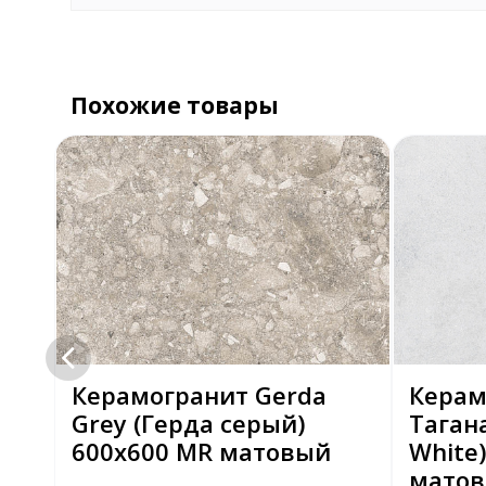
Похожие товары
ti
Керамогранит Gerda
Керам
Grey (Герда серый)
Таган
600х600 MR матовый
White
мато