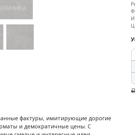
Р
Ф
И
Ц
У
сканные фактуры, имитирующие дорогие
рматы и демократичные цены. С
самые смелые и интересные идеи,