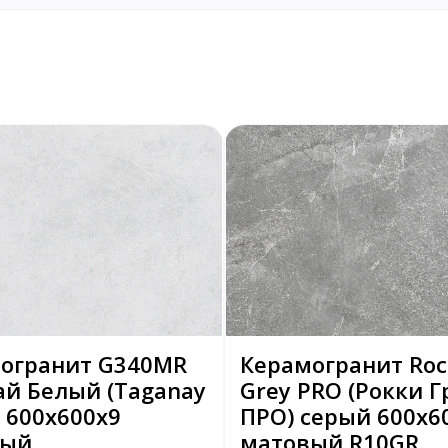
огранит G340МR
Керамогранит Roc
ай Белый (Taganay
Grey PRO (Рокки Г
) 600х600х9
ПРО) серый 600x6
вый
матовый R10GR