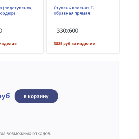
з (подступенок,
Ступень клееная Г-
Гид
бордюр)
образная прямая
(пр
рез)
0
330x600
30
 изделие
3885 руб за изделие
557 
руб
в корзину
том возможных отходов.