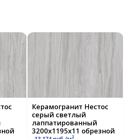
тос
Керамогранит Нестос
серый светлый
й
лаппатированный
зной
3200х1195х11 обрезной
2
13 174 руб./м