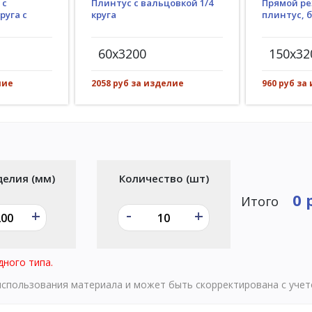
Плинтус с вальцовкой 1/4
 с
Прямой ре
круга
руга с
плинтус, 
60x3200
150x32
2058 руб за изделие
лие
960 руб за
делия (мм)
Количество (шт)
0 
Итого
-
+
+
дного типа.
 использования материала и может быть скорректирована с уче