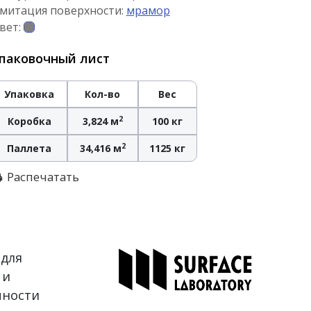
митация поверхности:
мрамор
вет:
паковочный лист
Упаковка
Кол-во
Вес
2
Коробка
3,824 м
100 кг
2
Паллета
34,416 м
1125 кг
Распечатать
 для
 и
чности