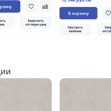
орзину
В корзину
реть
Запросить
чие
оптовую цену
Смотреть
Зап
наличие
опто
ции