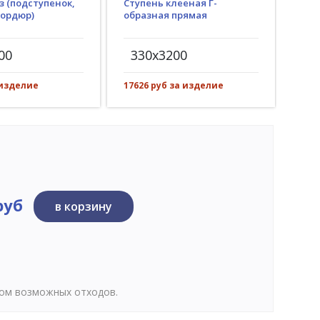
з (подступенок,
Ступень клееная Г-
Гид
бордюр)
образная прямая
(пр
рез)
00
330x3200
30
 изделие
17626 руб за изделие
2688
руб
в корзину
том возможных отходов.