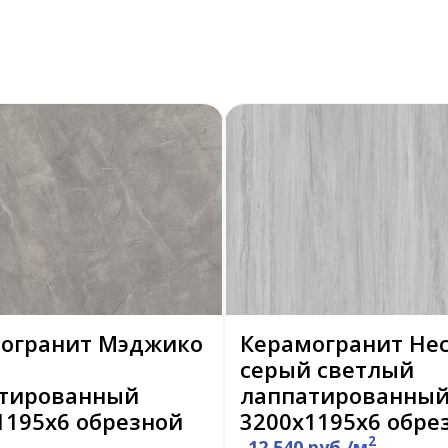
огранит Мэджико
Керамогранит Нес
серый светлый
тированный
лаппатированны
1195х6 обрезной
3200х1195х6 обре
2
12 540 руб./м