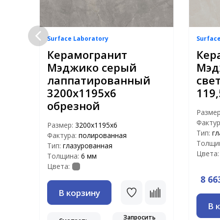
Surface Laboratory
Surfac
Керамогранит
Кер
Мэджико серый
Мэд
лаппатированный
све
3200х1195х6
119,
обрезной
Разме
Фактур
Размер:
3200х1195х6
Тип:
гл
Фактура:
полированная
Толщи
Тип:
глазурованная
Цвета:
Толщина:
6 мм
Цвета:
8 66
В корзину
В 
Запросить