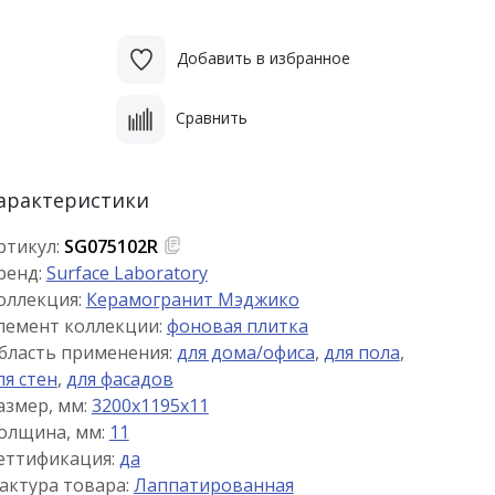
Добавить в избранное
Сравнить
арактеристики
ртикул:
SG075102R
ренд:
Surface Laboratory
оллекция:
Керамогранит Мэджико
лемент коллекции:
фоновая плитка
бласть применения:
для дома/офиса
,
для пола
,
ля стен
,
для фасадов
азмер, мм:
3200x1195x11
олщина, мм:
11
еттификация:
да
актура товара:
Лаппатированная