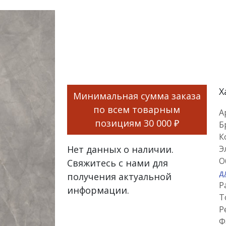
Х
Минимальная сумма заказа
по всем товарным
А
позициям
30 000 ₽
Б
К
Нет данных о наличии.
Э
О
Свяжитесь с нами для
д
получения актуальной
Р
информации.
Т
Р
Ф