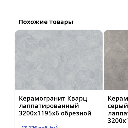
Похожие товары
Керамогранит Кварц
Керам
лаппатированный
серый
3200x1195x6 обрезной
лаппа
3200х
2
13 126 руб./м