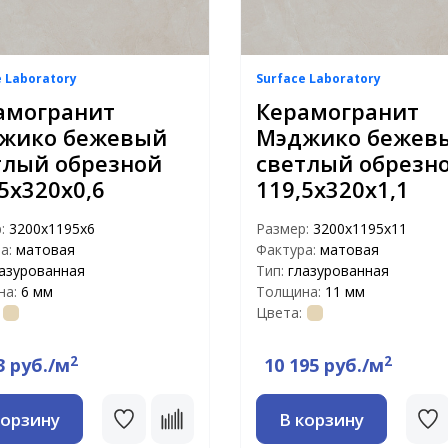
e Laboratory
Surface Laboratory
амогранит
Керамогранит
жико бежевый
Мэджико бежев
тлый обрезной
светлый обрезн
5x320x0,6
119,5x320x1,1
р:
3200x1195x6
Размер:
3200x1195x11
а:
матовая
Фактура:
матовая
азурованная
Тип:
глазурованная
на:
6 мм
Толщина:
11 мм
Цвета:
2
2
3 руб./м
10 195 руб./м
корзину
В корзину