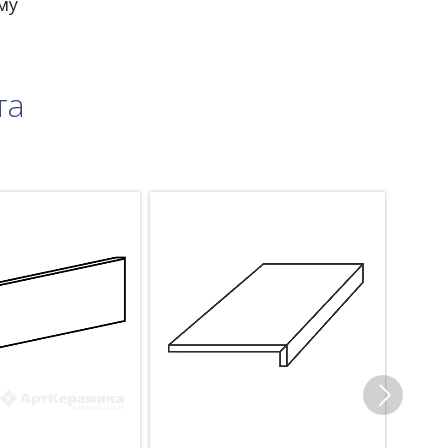
му
та