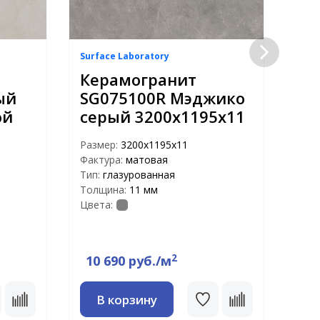
Surface Laboratory
Surf
Керамогранит
Ке
ый
SG075100R Мэджико
SG
ой
серый 3200х1195х11
Мэ
32
Размер:
3200х1195х11
Фактура:
матовая
Раз
Тип:
глазурованная
Факт
Толщина:
11 мм
Тип:
Цвета:
Тол
Цвет
2
10 690 руб./м
9 
В корзину