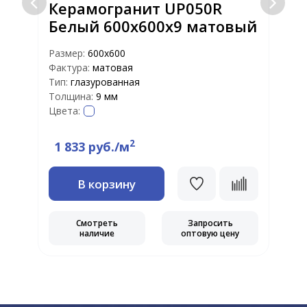
Керамогранит UP050R
Белый 600х600х9 матовый
Размер:
600х600
Фактура:
матовая
Р
Тип:
глазурованная
Ф
Толщина:
9 мм
Т
Цвета:
Т
Ц
2
1 833 руб./м
В корзину
Смотреть
Запросить
наличие
оптовую цену