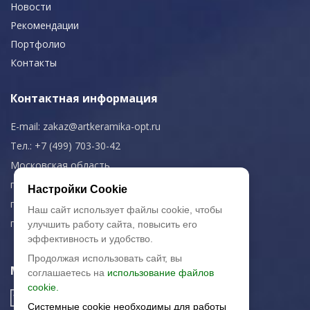
Новости
Рекомендации
Портфолио
Контакты
Контактная информация
E-mail:
zakaz@artkeramika-opt.ru
Тел.: +7 (499) 703-30-42
Московская область,
г. Красногорск
Настройки Cookie
пн-чт: 09.00-18.00
Наш сайт использует файлы cookie, чтобы
пт: 09.00-17.00
улучшить работу сайта, повысить его
эффективность и удобство.
Продолжая использовать сайт, вы
Мы в соц. сетях
соглашаетесь на
использование файлов
cookie.
Системные cookie необходимы для работы