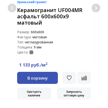
Уральский гранит
У
Керамогранит UF004MR
асфальт 600x600x9
матовый
Размер:
600х600
Р
Фактура:
матовая
Ф
Тип:
неглазурованная
Т
Толщина:
9 мм
Т
Цвета:
Ц
2
1 133 руб./м
В корзину
Смотреть
Запросить
наличие
оптовую цену