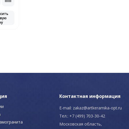
сить
вую
ну
ция
Контактная информация
ии
E-mail:
zakaz@artkeramika-opt.ru
а
Тел.: +7 (499) 703-30-42
рамогранита
Московская область,