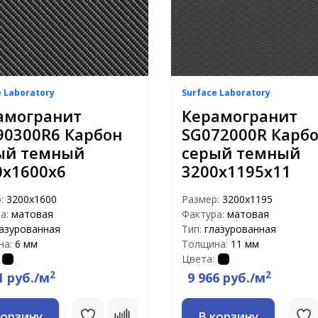
e Laboratory
Surface Laboratory
амогранит
Керамогранит
90300R6 Карбон
SG072000R Карб
ый темный
серый темный
0х1600х6
3200х1195х11
р:
3200x1600
Размер:
3200x1195
а:
матовая
Фактура:
матовая
азурованная
Тип:
глазурованная
на:
6 мм
Толщина:
11 мм
Цвета:
2
2
1 руб./м
9 966 руб./м
корзину
В корзину