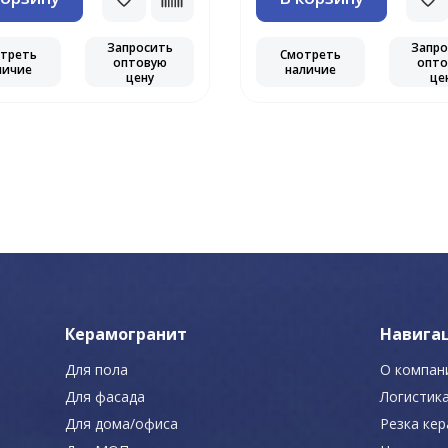
Запросить
Запро
треть
Смотреть
оптовую
опто
личие
наличие
цену
це
Керамогранит
Навига
Для пола
О компан
Для фасада
Логистик
Для дома/офиса
Резка ке