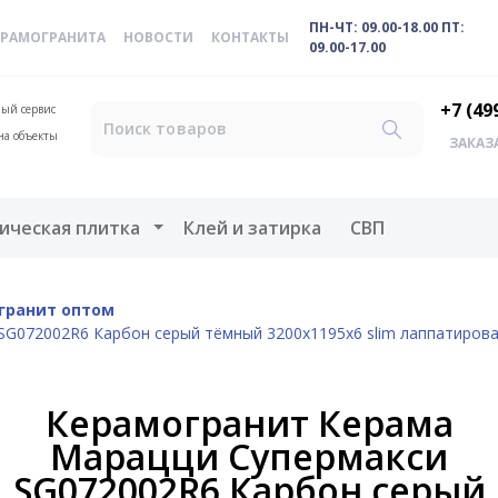
ПН-ЧТ: 09.00-18.00 ПТ:
ЕРАМОГРАНИТА
НОВОСТИ
КОНТАКТЫ
09.00-17.00
+7 (49
ый сервис
на объекты
ЗАКАЗ
меню
Открыть меню
ическая плитка
Клей и затирка
СВП
гранит оптом
SG072002R6 Карбон серый тёмный 3200x1195x6 slim лаппатиров
Керамогранит Керама
Марацци Супермакси
SG072002R6 Карбон серый