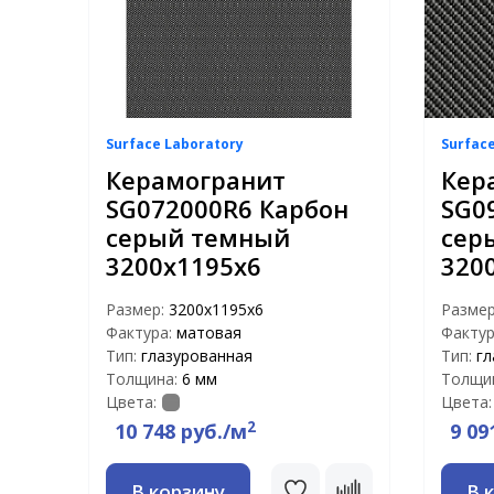
Surface Laboratory
Surfac
Керамогранит
Кер
SG072000R6 Карбон
SG0
серый темный
сер
3200х1195х6
320
Размер:
3200х1195х6
Разме
Фактура:
матовая
Фактур
Тип:
глазурованная
Тип:
гл
Толщина:
6 мм
Толщи
Цвета:
Цвета:
2
10 748 руб./м
9 09
В корзину
В 