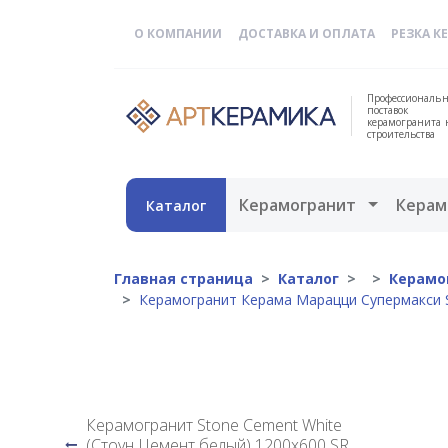
О КОМПАНИИ
ДОСТАВКА И ОПЛАТА
РЕЗКА К
Профессиональн
поставок
керамогранита 
строительства
Открыть 
Керамогранит
Керам
Каталог
Главная страница
Каталог
Керамо
Керамогранит Керама Марацци Супермакси 
Керамогранит Stone Cement White
(Стоун Цемент белый) 1200х600 SR