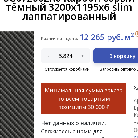
тёмный 3200x1195x6 slim
лаппатированный
2
12 265 руб.
м
Розничная цена:
-
+
В корзину
Отгружается коробками
Запросить оптовую 
Х
Минимальная сумма заказа
по всем товарным
А
позициям
30 000 ₽
Б
К
Нет данных о наличии.
Э
О
Свяжитесь с нами для
о