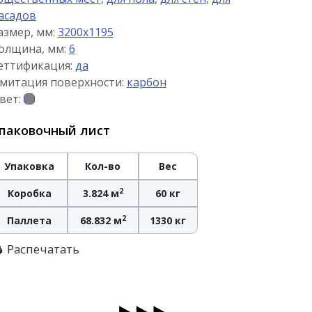
асадов
азмер, мм:
3200x1195
олщина, мм:
6
еттификация:
да
митация поверхности:
карбон
вет:
паковочный лист
Упаковка
Кол-во
Вес
2
Коробка
3.824 м
60 кг
2
Паллета
68.832 м
1330 кг
Распечатать