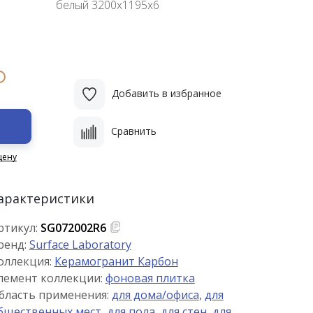
белый 3200х1195х6
i
Добавить в избранное
Сравнить
цену
арактеристики
ртикул:
SG072002R6
ренд:
Surface Laboratory
оллекция:
Керамогранит Карбон
лемент коллекции:
фоновая плитка
бласть применения:
для дома/офиса
,
для
бщественных мест
,
для пола
,
для стен
,
для