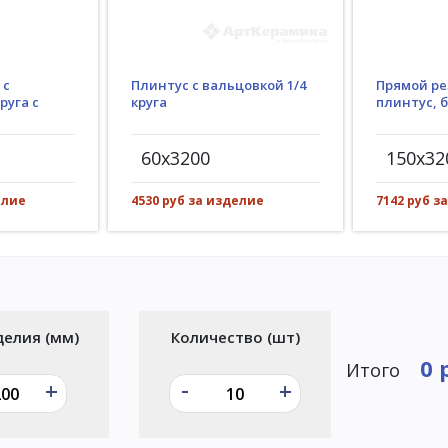
Плинтус с вальцовкой 1/4
 с
Прямой ре
круга
руга с
плинтус, 
60x3200
150x32
4530 руб за изделие
елие
7142 руб з
делия (мм)
Количество (шт)
0 
Итого
-
+
+