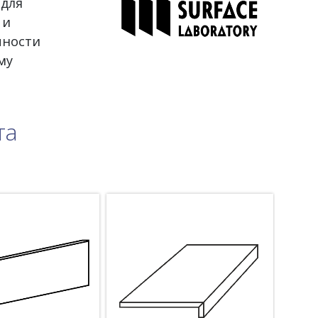
 для
 и
чности
му
та