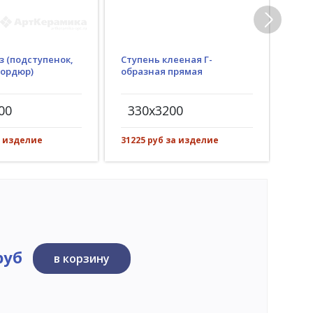
з (подступенок,
Ступень клееная Г-
Гид
бордюр)
образная прямая
(пр
рез)
00
330x3200
30
а изделие
31225 руб за изделие
3924
руб
в корзину