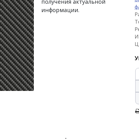
получения актуальной
ф
информации.
Р
Т
Р
И
Ц
У