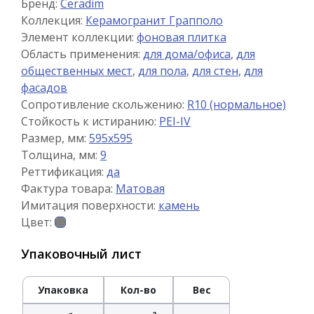
Бренд:
Ceradim
Коллекция:
Керамогранит Грапполо
Элемент коллекции:
фоновая плитка
Область применения:
для дома/офиса
,
для
общественных мест
,
для пола
,
для стен
,
для
фасадов
Сопротивление скольжению:
R10 (нормальное)
Стойкость к истиранию:
PEI-IV
Размер, мм:
595x595
Толщина, мм:
9
Реттификация:
да
Фактура товара:
Матовая
Имитация поверхности:
камень
Цвет:
Упаковочный лист
Упаковка
Кол-во
Вес