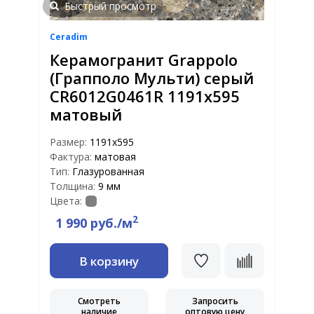
Быстрый просмотр
Ceradim
Керамогранит Grappolo
(Грапполо Мульти) серый
CR6012G0461R 1191х595
матовый
Размер:
1191x595
Фактура:
матовая
Тип:
Глазурованная
Толщина:
9 мм
Цвета:
2
1 990 руб./м
В корзину
Смотреть
Запросить
наличие
оптовую цену