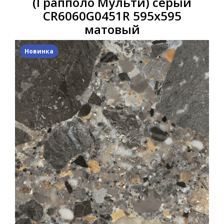
(Грапполо Мульти) серый
CR6060G0451R 595х595
матовый
Новинка