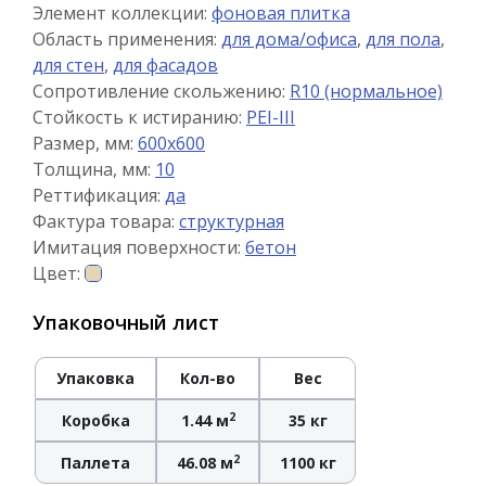
Элемент коллекции:
фоновая плитка
Область применения:
для дома/офиса
,
для пола
,
для стен
,
для фасадов
Сопротивление скольжению:
R10 (нормальное)
Стойкость к истиранию:
PEI-III
Размер, мм:
600x600
Толщина, мм:
10
Реттификация:
да
Фактура товара:
структурная
Имитация поверхности:
бетон
Цвет:
Упаковочный лист
Упаковка
Кол-во
Вес
2
Коробка
1.44 м
35 кг
2
Паллета
46.08 м
1100 кг