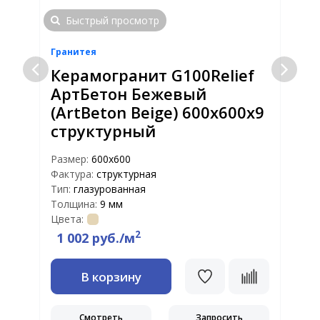
Быстрый просмотр
Гранитея
Г
Керамогранит G100Relief
АртБетон Бежевый
(ArtBeton Beige) 600х600х9
структурный
Размер:
600х600
Р
Фактура:
структурная
Ф
Тип:
глазурованная
Т
Толщина:
9 мм
Т
Цвета:
Ц
2
1 002 руб./м
В корзину
Смотреть
Запросить