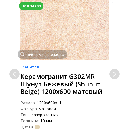
Под заказ
Быстрый просмотр
Гранитея
Г
Керамогранит G302МR
Шунут Бежевый (Shunut
Beige) 1200x600 матовый
Размер:
1200х600х11
Фактура:
матовая
Р
Тип:
глазурованная
Ф
Толщина:
10 мм
Т
Цвета:
Т