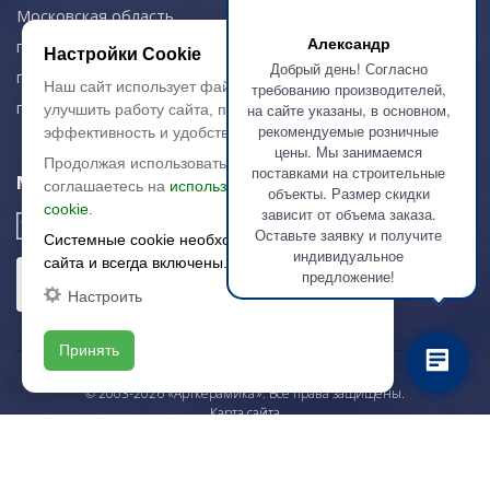
Московская область,
Александр
г. Красногорск
Настройки Cookie
Добрый день! Согласно
пн-чт: 09.00-18.00
Наш сайт использует файлы cookie, чтобы
требованию производителей,
пт: 09.00-17.00
на сайте указаны, в основном,
улучшить работу сайта, повысить его
рекомендуемые розничные
эффективность и удобство.
цены. Мы занимаемся
Продолжая использовать сайт, вы
поставками на строительные
Мы в соц. сетях
соглашаетесь на
использование файлов
объекты. Размер скидки
cookie.
зависит от объема заказа.
Оставьте заявку и получите
Системные cookie необходимы для работы
индивидуальное
сайта и всегда включены.
предложение!
Настроить
Принять
© 2003-2026 «Арткерамика». Все права защищены.
Карта сайта
/local/templates/artkeramika_new