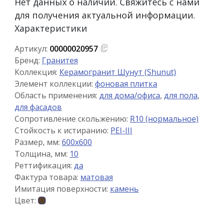
Нет данных о наличии. Свяжитесь с нами
для получения актуальной информации.
Характеристики
Артикул:
00000020957
Бренд:
Гранитея
Коллекция:
Керамогранит Шунут (Shunut)
Элемент коллекции:
фоновая плитка
Область применения:
для дома/офиса
,
для пола
,
для фасадов
Сопротивление скольжению:
R10 (нормальное)
Стойкость к истиранию:
PEI-III
Размер, мм:
600x600
Толщина, мм:
10
Реттификация:
да
Фактура товара:
матовая
Имитация поверхности:
камень
Цвет: