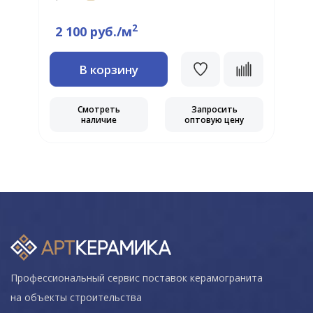
Ц
2
2 100 руб./м
В корзину
Смотреть
Запросить
наличие
оптовую цену
Профессиональный сервис поставок керамогранита
на объекты строительства