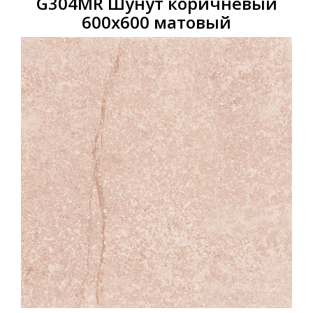
G304МR Шунут коричневый
600x600 матовый