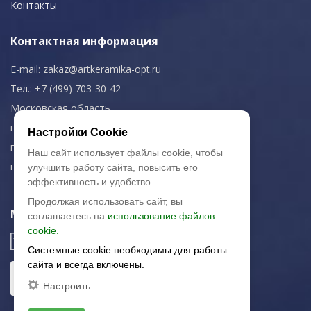
Контакты
Контактная информация
E-mail:
zakaz@artkeramika-opt.ru
Тел.: +7 (499) 703-30-42
Московская область,
г. Красногорск
Настройки Cookie
пн-чт: 09.00-18.00
Наш сайт использует файлы cookie, чтобы
пт: 09.00-17.00
улучшить работу сайта, повысить его
эффективность и удобство.
Продолжая использовать сайт, вы
Мы в соц. сетях
соглашаетесь на
использование файлов
cookie.
Системные cookie необходимы для работы
сайта и всегда включены.
Настроить