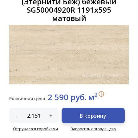
(Этернити Беж) бежевый
SG50004920R 1191x595
матовый
2
i
2 590 руб.
м
Розничная цена:
-
+
В корзину
Отгружается коробками
Запросить оптовую цену