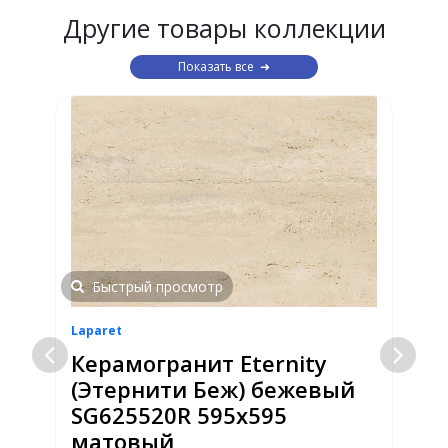
Другие товары коллекции
Показать все
Быстрый просмотр
Laparet
L
Керамогранит Eternity
(Этернити Беж) бежевый
SG625520R 595x595
матовый