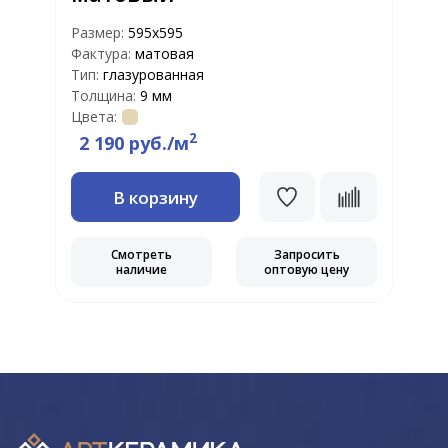
Размер:
595x595
Р
Фактура:
матовая
Ф
Тип:
глазурованная
Т
Толщина:
9 мм
Т
Цвета:
Ц
2
2 190 руб./м
В корзину
Смотреть
Запросить
наличие
оптовую цену