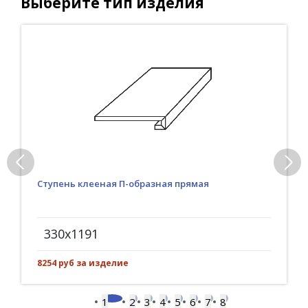
Выберите тип изделия
Ступень клееная П-образная прямая
330x1191
8254 руб за изделие
1
2
3
4
5
6
7
8