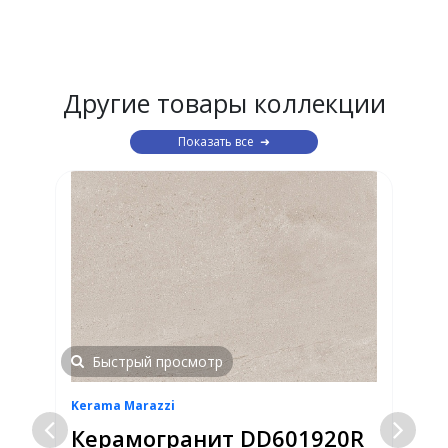
Другие товары коллекции
Показать все
Быстрый просмотр
Kerama Marazzi
K
Керамогранит DD601920R