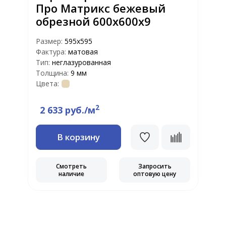
Про Матрикс бежевый
обрезной 600х600х9
Размер:
595x595
Фактура:
матовая
Р
Тип:
неглазурованная
Ф
Толщина:
9 мм
Т
Цвета:
Т
Ц
2
2 633 руб./м
В корзину
Смотреть
Запросить
наличие
оптовую цену