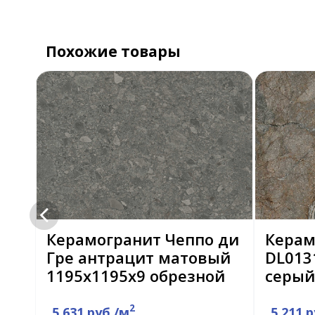
Похожие товары
а
Керамогранит Чеппо ди
Керам
Гре антрацит матовый
DL013
1195х1195х9 обрезной
серый
2
5 631 руб./м
5 211 