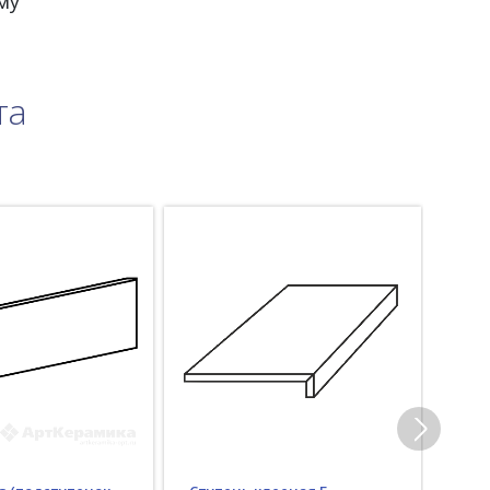
му
та