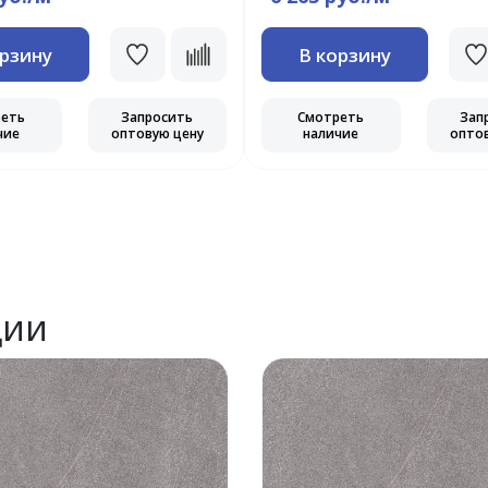
орзину
В корзину
реть
Запросить
Смотреть
Зап
чие
оптовую цену
наличие
опто
ции