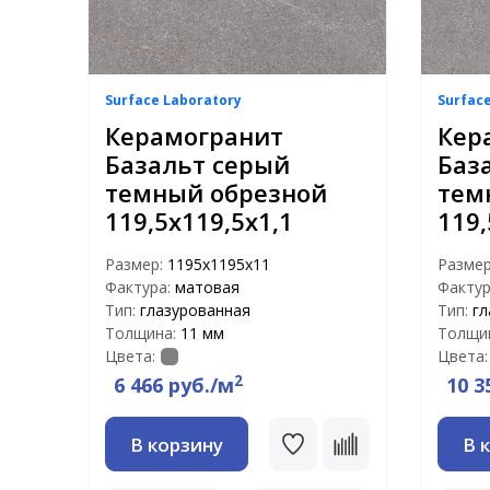
Surface Laboratory
Surfac
Керамогранит
Кер
Базальт серый
Баз
темный обрезной
тем
119,5x119,5x1,1
119,
Размер:
1195x1195x11
Разме
Фактура:
матовая
Фактур
Тип:
глазурованная
Тип:
гл
Толщина:
11 мм
Толщи
Цвета:
Цвета:
2
6 466 руб./м
10 3
В корзину
В 