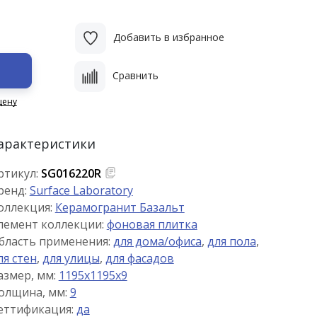
Добавить в избранное
Сравнить
цену
арактеристики
ртикул:
SG016220R
ренд:
Surface Laboratory
оллекция:
Керамогранит Базальт
лемент коллекции:
фоновая плитка
бласть применения:
для дома/офиса
,
для пола
,
ля стен
,
для улицы
,
для фасадов
азмер, мм:
1195x1195x9
олщина, мм:
9
еттификация:
да