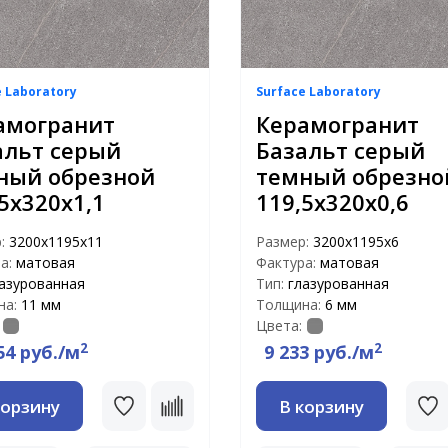
e Laboratory
Surface Laboratory
амогранит
Керамогранит
альт серый
Базальт серый
ный обрезной
темный обрезно
5x320x1,1
119,5x320x0,6
р:
3200x1195x11
Размер:
3200x1195x6
а:
матовая
Фактура:
матовая
азурованная
Тип:
глазурованная
на:
11 мм
Толщина:
6 мм
Цвета:
2
2
54 руб./м
9 233 руб./м
корзину
В корзину