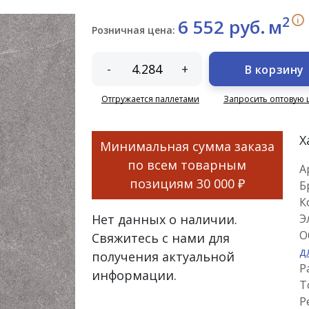
2
i
6 552 руб.
м
Розничная цена:
-
+
В корзину
Отгружается паллетами
Запросить оптовую 
Х
Минимальная сумма заказа
по всем товарным
А
позициям
30 000 ₽
Б
К
Нет данных о наличии.
Э
О
Свяжитесь с нами для
д
получения актуальной
Р
информации.
Т
Р