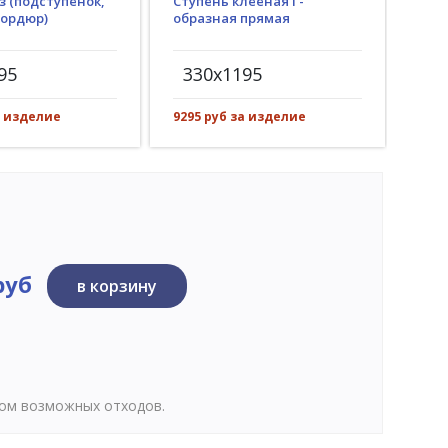
з (подступенок,
Ступень клееная Г-
Гид
бордюр)
образная прямая
(пр
рез)
95
330x1195
30
а изделие
9295 руб за изделие
1250
руб
в корзину
том возможных отходов.