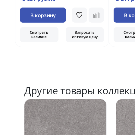
В корзину
В к
Смотреть
Запросить
Смот
наличие
оптовую цену
нали
ь
ну
Другие товары коллек