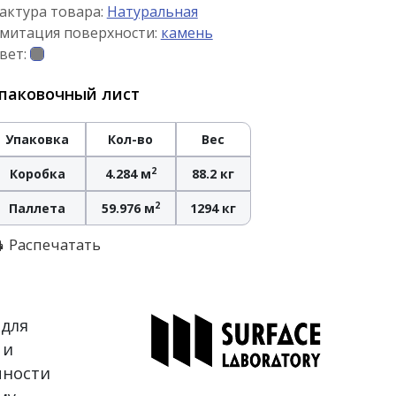
актура товара:
Натуральная
митация поверхности:
камень
вет:
паковочный лист
Упаковка
Кол-во
Вес
2
Коробка
4.284 м
88.2 кг
2
Паллета
59.976 м
1294 кг
Распечатать
 для
 и
чности