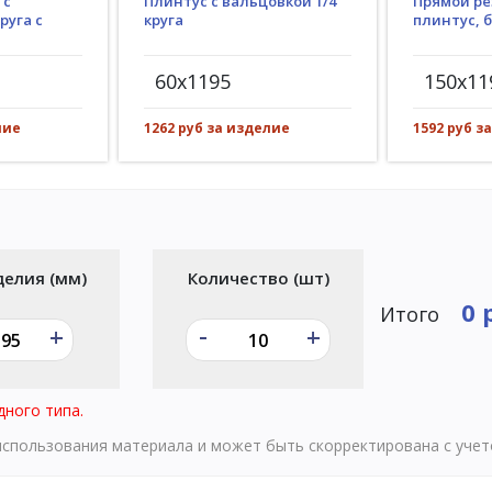
Плинтус с вальцовкой 1/4
 с
Прямой ре
круга
руга с
плинтус, 
60x1195
150x11
1262 руб за изделие
лие
1592 руб з
делия (мм)
Количество (шт)
0 
Итого
-
+
+
дного типа.
 использования материала и может быть скорректирована с уче