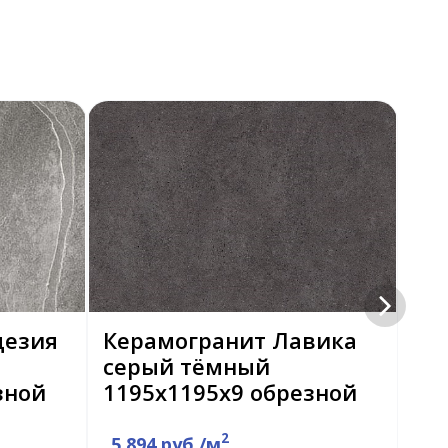
дезия
Керамогранит Лавика
Ке
серый тёмный
Гр
зной
1195х1195х9 обрезной
ма
об
2
5 894 руб./м
5 