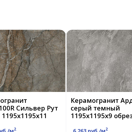
огранит
Керамогранит Ар
100R Сильвер Рут
серый темный
 1195х1195х11
1195х1195х9 обре
2
2
руб./м
6 263 руб./м