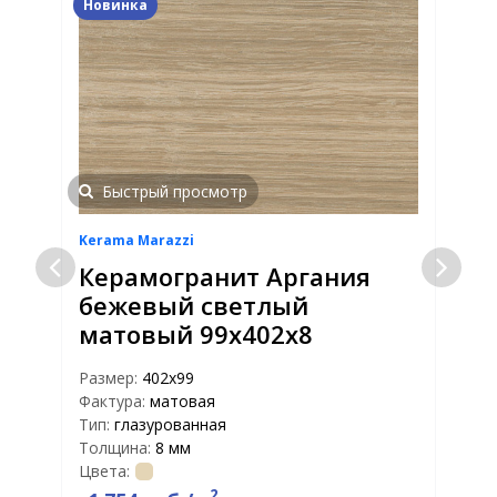
Новинка
Быстрый просмотр
Kerama Marazzi
K
Керамогранит Аргания
бежевый светлый
матовый 99x402x8
Размер:
402x99
Р
Фактура:
матовая
Ф
Тип:
глазурованная
Т
Толщина:
8 мм
Т
Цвета:
Ц
2